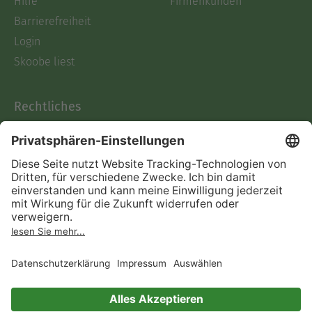
Hilfe
Firmenkunden
Barrierefreiheit
Login
Skoobe liest
Rechtliches
Datenschutz
AGB
Informationen nach Data
Act
Verträge hier kündigen
Impressum
Vertrag widerrufen