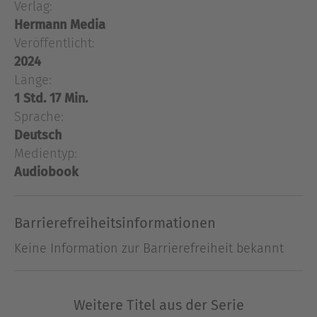
Verlag:
Braverde, sein Freund Ganduran und die Fürstin
Hermann Media
Ilura von Weringhort hinter sich gelassen. Doch im
Veröffentlicht:
Cimrin Dschungel warteten weitere Gefahren auf
2024
sie. Und eine alte Bekannte, deren Volk eine
Länge:
Gottheit anbetet, eine Gottheit auf acht Beinen.
1 Std. 17 Min.
Sprache:
Ausblenden
Deutsch
Medientyp:
Audiobook
Barrierefreiheitsinformationen
Keine Information zur Barrierefreiheit bekannt
Weitere Titel aus der Serie