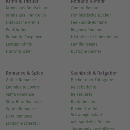
Krimi & Thriller
Romane & Mehr
Krimis aus Deutschland
Queere Romane
Krimis aus Frankreich
Feministische Bücher
Historische Krimis
Feel-Good-Romane
Politthriller
Regency Romane
Romantic Suspense
Historische Liebesromane
Lustige Krimis
Familiensagas
Horror Bücher
Dystopie Bücher
Romance & Spice
Sachbuch & Ratgeber
Gothic Romance
Bücher über Fotografie
Enemies to Lovers
Reiseberichte
Mafia Romance
Reiseführer
Slow Burn Romance
Bastelbücher
Sports Romance
Bücher für die
Schwangerschaft
Dark Romance
Achtsamkeits-Bücher
Erotische Literatur
Thermomix Kochbücher