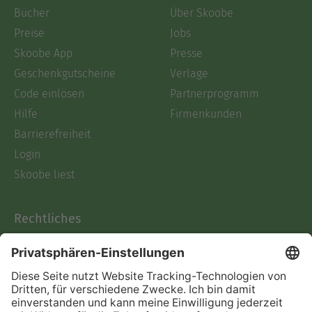
Bücher
Über Skoobe
Preise
Jobs
Skoobe App
Presse
Geschenkgutscheine
Verlage
Code einlösen
Partnerprogramm
Hilfe
Firmenkunden
Barrierefreiheit
Login
Skoobe liest
Rechtliches
Datenschutz
AGB
Informationen nach Data
Act