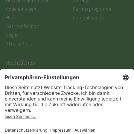
Geschenkgutscheine
Verlage
Code einlösen
Partnerprogramm
Hilfe
Firmenkunden
Barrierefreiheit
Login
Skoobe liest
Rechtliches
Datenschutz
AGB
Informationen nach Data
Act
Verträge hier kündigen
Impressum
Vertrag widerrufen