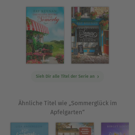
Englands. Wenn Fay sich nicht gerade liebevoll um
ihre Kinder kümmert oder an ihrem neuesten
Schreibprojekt sitzt, unterrichtet sie an einer
weiterführenden Schule Englisch. Sie unternimmt
gerne lange Spaziergänge durch die Landschaft
Somersets und liebt es, den selbstgemachten
Cider der Höfe in ihrer Nachbarschaft zu kosten.
Beides war eine Inspiration für das fiktive
Städtchen Little Somerby.
Ausblenden
Sieh Dir alle Titel der Serie an
Ähnliche Titel wie „Sommerglück im
Apfelgarten“