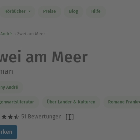
Hörbücher
Preise
Blog
Hilfe
 André
Zwei am Meer
wei am Meer
man
ny André
enwartsliteratur
Über Länder & Kulturen
Romane Frankr
51 Bewertungen
rken