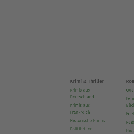
Krimi & Thriller
Ro
Krimis aus
Que
Deutschland
Fem
Krimis aus
Büc
Frankreich
Fee
Historische Krimis
Reg
Politthriller
Hist