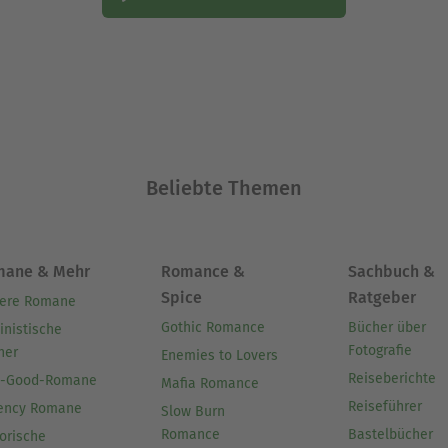
Beliebte Themen
mane & Mehr
Romance &
Sachbuch &
Spice
Ratgeber
ere Romane
Gothic Romance
Bücher über
inistische
Fotografie
her
Enemies to Lovers
Reiseberichte
l-Good-Romane
Mafia Romance
Reiseführer
ency Romane
Slow Burn
Romance
Bastelbücher
orische