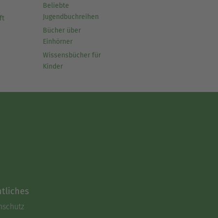
Beliebte
Jugendbuchreihen
ft
Bücher über
Einhörner
Wissensbücher für
Kinder
tliches
nschutz