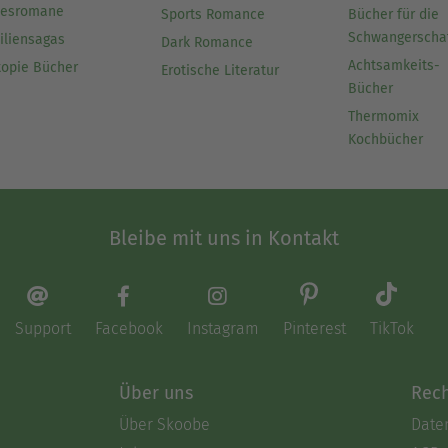
besromane
Sports Romance
Bücher für die
Schwangerscha
iliensagas
Dark Romance
Achtsamkeits-
topie Bücher
Erotische Literatur
Bücher
Thermomix
Kochbücher
Bleibe mit uns in Kontakt
Support
Facebook
Instagram
Pinterest
TikTok
Über uns
Rech
Über Skoobe
Date