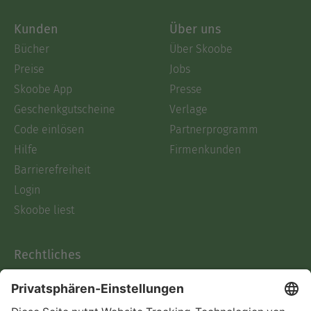
Kunden
Über uns
Bücher
Über Skoobe
Preise
Jobs
Skoobe App
Presse
Geschenkgutscheine
Verlage
Code einlösen
Partnerprogramm
Hilfe
Firmenkunden
Barrierefreiheit
Login
Skoobe liest
Rechtliches
Datenschutz
AGB