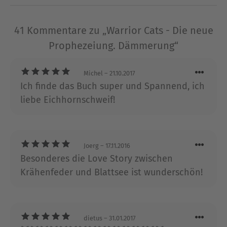
Verhalten der Tiere und erschafft magische
Welten.
41 Kommentare zu „Warrior Cats - Die neue
Ausblenden
Prophezeiung. Dämmerung“
Michel
– 21.10.2017
Ich finde das Buch super und Spannend, ich
liebe Eichhornschweif!
Joerg
– 17.11.2016
Besonderes die Love Story zwischen
Krähenfeder und Blattsee ist wunderschön!
dietus
– 31.01.2017