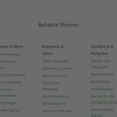
Beliebte Themen
mane & Mehr
Romance &
Sachbuch &
Spice
Ratgeber
ere Romane
Gothic Romance
Bücher über
inistische
Fotografie
her
Enemies to Lovers
Reiseberichte
l-Good-Romane
Mafia Romance
Reiseführer
ency Romane
Slow Burn
Romance
Bastelbücher
orische
besromane
Sports Romance
Bücher für die
Schwangerscha
iliensagas
Dark Romance
Achtsamkeits-
topie Bücher
Erotische Literatur
Bücher