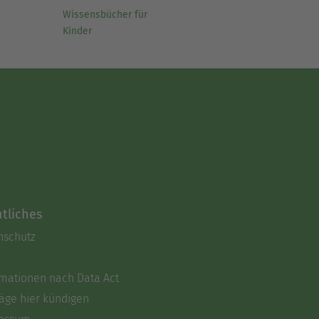
Wissensbücher für
Kinder
tliches
nschutz
rmationen nach Data Act
äge hier kündigen