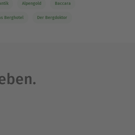
ntik
Alpengold
Baccara
as Berghotel
Der Bergdoktor
leben.