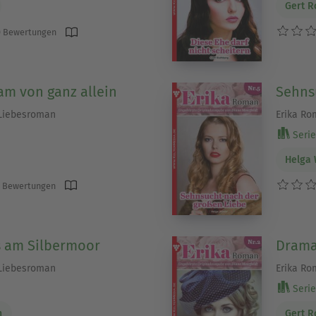
Gert R
 Bewertungen
am von ganz allein
Sehns
 Liebesroman
Erika Ro
Serie 
Helga 
 Bewertungen
 am Silbermoor
Drama 
 Liebesroman
Erika Ro
Serie 
h
Gert R