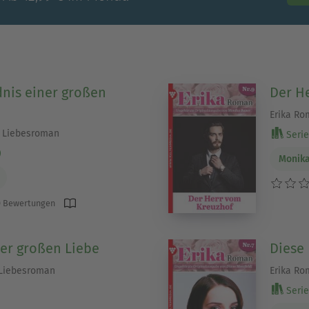
nis einer großen
Der H
Erika Ro
– Liebesroman
Serie 
)
Monik
 Bewertungen
der großen Liebe
Diese 
 Liebesroman
Erika Ro
Serie 