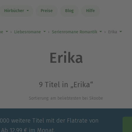
Hörbücher
Preise
Blog
Hilfe
ne
Liebesromane
Serienromane Romantik
Erika
Erika
9 Titel in „Erika“
Sortierung: am beliebtesten bei Skoobe
00 weitere Titel mit der Flatrate von
 Ab 12,99 € im Monat.