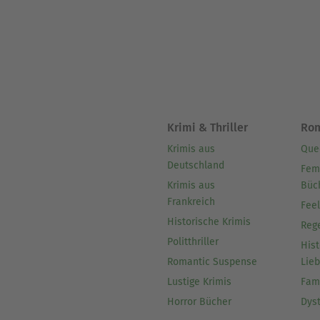
Krimi & Thriller
Ro
Krimis aus
Que
Deutschland
Fem
Krimis aus
Büc
Frankreich
Fee
Historische Krimis
Reg
Politthriller
Hist
Romantic Suspense
Lie
Lustige Krimis
Fam
Horror Bücher
Dys