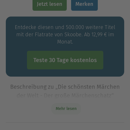
Jetzt lesen
Merken
Entdecke diesen und 500.000 weitere Titel
mit der Flatrate von Skoobe. Ab 12,99 € im
Monat.
Teste 30 Tage kostenlos
Beschreibung zu „Die schönsten Märchen
der Welt - Der große Märchenschatz“
Keine zweite literarische Gattung hat über die
Mehr lesen
Jahrtausende eine solche Vielgestaltigkeit und
Motivfülle hervorgebracht wie das Märchen. In
allen großen Kulturen der Welt haben sich dabei