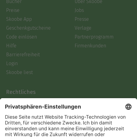
Bücher
Über Skoobe
Preise
Jobs
Skoobe App
Presse
Geschenkgutscheine
Verlage
Code einlösen
Partnerprogramm
Hilfe
Firmenkunden
Barrierefreiheit
Login
Skoobe liest
Rechtliches
Datenschutz
AGB
Informationen nach Data
Act
Verträge hier kündigen