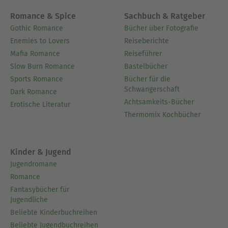
Romance & Spice
Sachbuch & Ratgeber
Gothic Romance
Bücher über Fotografie
Enemies to Lovers
Reiseberichte
Mafia Romance
Reiseführer
Slow Burn Romance
Bastelbücher
Sports Romance
Bücher für die
Schwangerschaft
Dark Romance
Achtsamkeits-Bücher
Erotische Literatur
Thermomix Kochbücher
Kinder & Jugend
Jugendromane
Romance
Fantasybücher für
Jugendliche
Beliebte Kinderbuchreihen
Beliebte Jugendbuchreihen