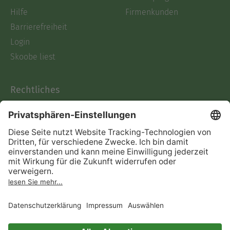
Hilfe
Firmenkunden
Barrierefreiheit
Login
Skoobe liest
Rechtliches
Datenschutz
AGB
Informationen nach Data
Act
Verträge hier kündigen
Impressum
Vertrag widerrufen