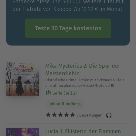
Entdecke diese und 500.000 weitere Titel mit
der Flatrate von Skoobe. Ab 12,99 € im Monat.
Teste 30 Tage kostenlos
Mika Mysteries 2: Die Spur der
Meisterdiebin
Historische Crime Fiction mit Schweden-Flair
und atmosphärischer Grusel-Note ab 10
Serie (Teil 2)
Johan Rundberg
3 Bewertungen
Lucia 1. Flüsterin der Flammen