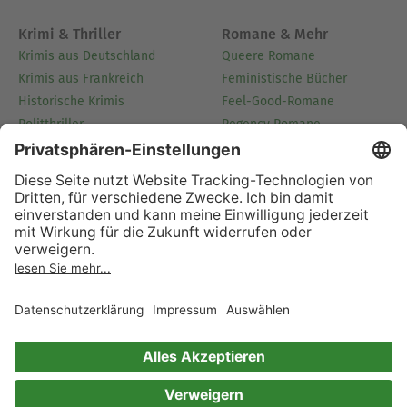
Krimi & Thriller
Romane & Mehr
Krimis aus Deutschland
Queere Romane
Krimis aus Frankreich
Feministische Bücher
Historische Krimis
Feel-Good-Romane
Politthriller
Regency Romane
Romantic Suspense
Historische Liebesromane
Lustige Krimis
Familiensagas
Horror Bücher
Dystopie Bücher
Romance & Spice
Sachbuch & Ratgeber
Gothic Romance
Bücher über Fotografie
Enemies to Lovers
Reiseberichte
Mafia Romance
Reiseführer
Slow Burn Romance
Bastelbücher
Sports Romance
Bücher für die
Schwangerschaft
Dark Romance