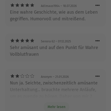
Gastronomie. Heute schreibt und lebt sie mit ihrer
Adimaus1964
– 18.07.2026
Tochter auf einem kleinen Bauernhof im Allgäu.
Eine wahre Geschichte, wie aus dem Leben
Weihnachten war schon immer ihre
gegriffen. Humorvoll und mitreißend.
Lieblingsjahreszeit: ein Fest der ganz großen
Gefühle! Zahlreiche Romane von ihr liegen im
Aufbau Taschenbuch vor und sind große Erfolge.
Besuchen Sie die Autorin auch auf: aufbau-
Senora 62
– 01.12.2025
verlage.de/ellen-berg.
Sehr amüsant und auf den Punkt für Wahre
Vollblutfrauen
Ausblenden
Anonym
– 21.01.2026
Nun ja. Seichte, zwischenzeitlich amüsante
Unterhaltung... brauchte mehrere Anläufe,
um es zuende zu hören. Daher von mir 2
Sterne. Ellen Berg kann es eigentlich
Mehr lesen
besser....