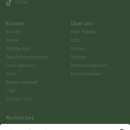
TikTok
Kunden
Über uns
Bücher
Über Skoobe
Preise
Jobs
Skoobe App
Presse
Geschenkgutscheine
Verlage
Code einlösen
Partnerprogramm
Hilfe
Firmenkunden
Barrierefreiheit
Login
Skoobe liest
Rechtliches
Datenschutz