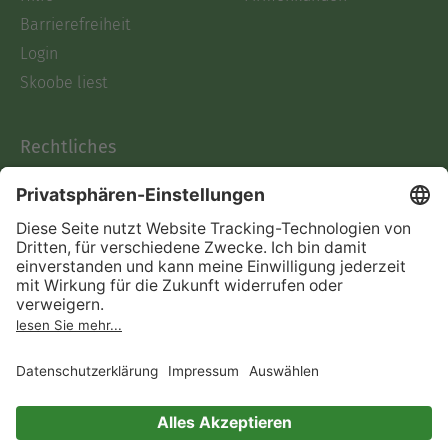
Barrierefreiheit
Login
Skoobe liest
Rechtliches
Datenschutz
AGB
Informationen nach Data
Act
Verträge hier kündigen
Impressum
Vertrag widerrufen
Immer ein gutes Buch