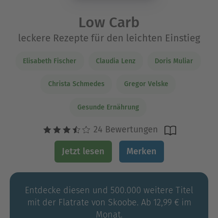
Low Carb
leckere Rezepte für den leichten Einstieg
Elisabeth Fischer
Claudia Lenz
Doris Muliar
Christa Schmedes
Gregor Velske
Gesunde Ernährung
24 Bewertungen
Jetzt lesen
Merken
Entdecke diesen und 500.000 weitere Titel
mit der Flatrate von Skoobe. Ab 12,99 € im
Monat.