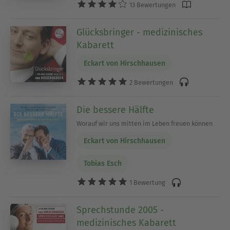
13 Bewertungen
Beispielstunden frei auf der Homepage &lt;a
href=&quot;http://www.humorhilftheilen.de&quot
Glücksbringer - medizinisches
;&gt;www.humorhilftheilen.de&lt;/a&gt; zu finden.
Kabarett
Mehr &amp;uuml;ber Eckart von Hirschhausen
erfahren Sie unter:...
Eckart von Hirschhausen
2 Bewertungen
Die bessere Hälfte
Worauf wir uns mitten im Leben freuen können
Eckart von Hirschhausen
Tobias Esch
1 Bewertung
Sprechstunde 2005 -
medizinisches Kabarett