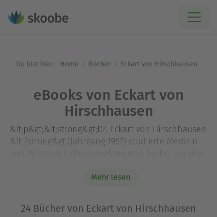
Du bist hier:
Home
Bücher
Eckart von Hirschhausen
eBooks von Eckart von
Hirschhausen
&lt;p&gt;&lt;strong&gt;Dr. Eckart von Hirschhausen
&lt;/strong&gt;(Jahrgang 1967) studierte Medizin
und Wissenschaftsjournalismus in Berlin, London
und Heidelberg. Seine Spezialit&amp;auml;t:
medizinische Inhalte auf humorvolle Art und
Mehr lesen
Weise zu vermitteln und gesundes Lachen mit
nachhaltigen Botschaften zu verbinden. Seit
24 Bücher von Eckart von Hirschhausen
&amp;uuml;ber 20 Jahren ist er als Komiker, Autor