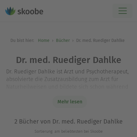
Du bist hier:
Home
Bücher
Dr. med. Ruediger Dahlke
Dr. med. Ruediger Dahlke
Dr. Ruediger Dahlke ist Arzt und Psychotherapeut,
absolvierte die Zusatzausbildung zum Arzt für
Naturheilweisen und bildete sich schon während
des Studiums in Homöopathie weiter. Auf der
Grundlage der Gesetze des Lebens wie Resonanz
Mehr lesen
und Polarität und der Urprinzipienlehre lehrt
Ruediger Dahlke ein Krankheitsverständnis, das
2 Bücher von Dr. med. Ruediger Dahlke
die führende Rolle der Seele erkennt. Seine
Sortierung: am beliebtesten bei Skoobe
Bücher, die weit über die gängige Psychosomatik