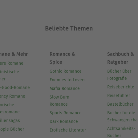
Beliebte Themen
mane & Mehr
Romance &
Sachbuch &
Spice
Ratgeber
ere Romane
Gothic Romance
Bücher über
inistische
Fotografie
her
Enemies to Lovers
Reiseberichte
l-Good-Romane
Mafia Romance
Reiseführer
ency Romane
Slow Burn
Romance
Bastelbücher
orische
besromane
Sports Romance
Bücher für die
Schwangerscha
iliensagas
Dark Romance
Achtsamkeits-
topie Bücher
Erotische Literatur
Bücher