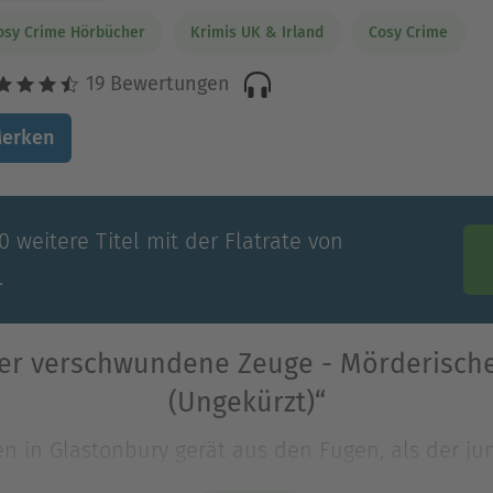
osy Crime Hörbücher
Krimis UK & Irland
Cosy Crime
19 Bewertungen
erken
 weitere Titel mit der Flatrate von
.
er verschwundene Zeuge - Mörderische
(Ungekürzt)“
ben in Glastonbury gerät aus den Fugen, als der j
ley, der ihn oft mit Kaffee versorgt und sich mit 