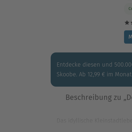
C
M
Entdecke diesen und 500.000
Skoobe. Ab 12,99 € im Monat
Beschreibung zu „D
Das idyllische Kleinstadtle
plötzlich verschwindet. Whal