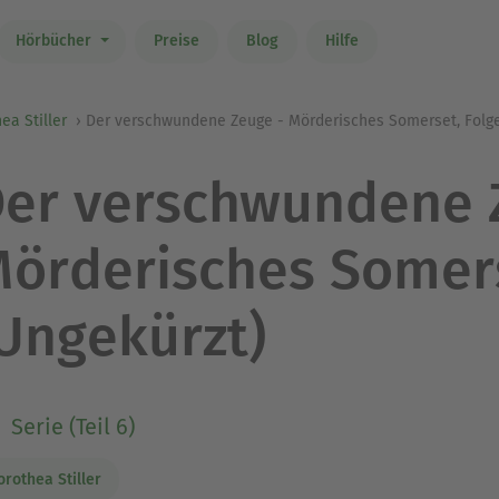
Hörbücher
Preise
Blog
Hilfe
ea Stiller
Der verschwundene Zeuge - Mörderisches Somerset, Folge
er verschwundene 
örderisches Somers
Ungekürzt)
Serie (Teil 6)
orothea Stiller