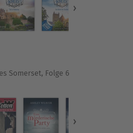
lkshows noch geraucht wurde
ntdeckte Dorothea Stiller
zu schreiben. Auf in
schließlich ihr erster
e, Krimis und – als
es Somerset, Folge 6