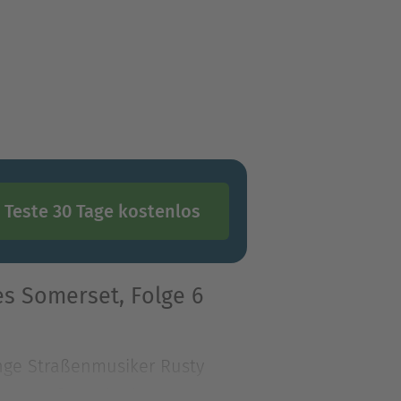
Teste 30 Tage kostenlos
s Somerset, Folge 6
unge Straßenmusiker Rusty
ihm angefreundet hat