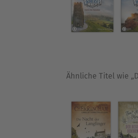
Über Dorothea Stiller
In Westfalen zu einer Zeit 
und Frauen noch die Erlaubn
schon früh ihre Liebe zu gu
Schulhefte gekritzelte Machw
Roman. Die Autorin schreibt
Katharina Stiller – Jugendb
Ähnliche Titel wie 