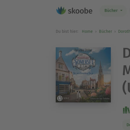
Bücher
Du bist hier:
Home
Bücher
Doroth
D
M
(
D