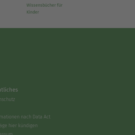
Wissensbücher für
Kinder
tliches
nschutz
rmationen nach Data Act
äge hier kündigen
essum