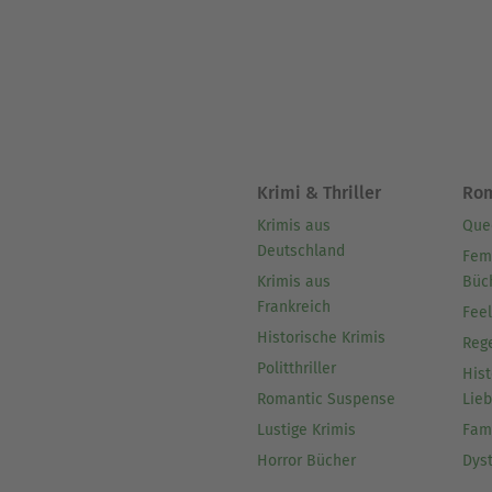
Krimi & Thriller
Ro
Krimis aus
Que
Deutschland
Fem
Krimis aus
Büc
Frankreich
Fee
Historische Krimis
Reg
Politthriller
Hist
Romantic Suspense
Lie
Lustige Krimis
Fam
Horror Bücher
Dys