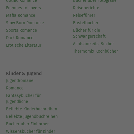
Gothic Romance
Bücher über Fotografie
Enemies to Lovers
Reiseberichte
Mafia Romance
Reiseführer
Slow Burn Romance
Bastelbücher
Sports Romance
Bücher für die
Schwangerschaft
Dark Romance
Achtsamkeits-Bücher
Erotische Literatur
Thermomix Kochbücher
Kinder & Jugend
Jugendromane
Romance
Fantasybücher für
Jugendliche
Beliebte Kinderbuchreihen
Beliebte Jugendbuchreihen
Bücher über Einhörner
Wissensbücher für Kinder