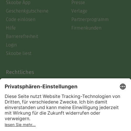
Skoobe App
Presse
Geschenkgutscheine
Verlage
Code einlösen
Partnerprogramm
Hilfe
Firmenkunden
Barrierefreiheit
Login
Skoobe liest
Rechtliches
Datenschutz
AGB
Informationen nach Data
Act
Verträge hier kündigen
Impressum