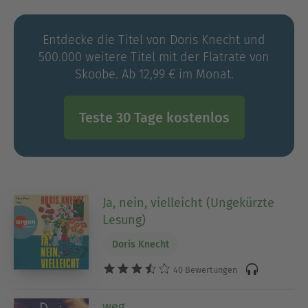
Entdecke die Titel von Doris Knecht und
500.000 weitere Titel mit der Flatrate von
Skoobe. Ab 12,99 € im Monat.
Teste 30 Tage kostenlos
Ja, nein, vielleicht (Ungekürzte
Lesung)
Doris Knecht
40 Bewertungen
weg