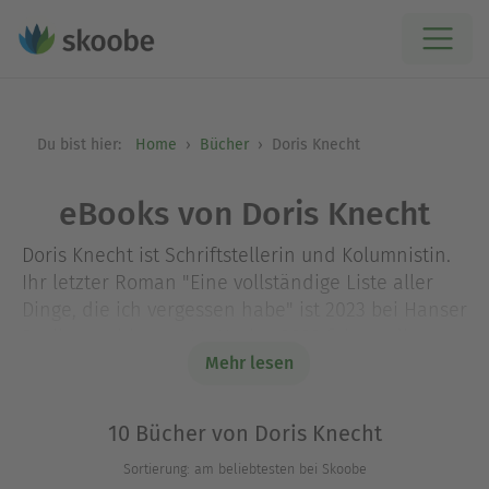
Du bist hier:
Home
Bücher
Doris Knecht
eBooks von Doris Knecht
Doris Knecht ist Schriftstellerin und Kolumnistin.
Ihr letzter Roman "Eine vollständige Liste aller
Dinge, die ich vergessen habe" ist 2023 bei Hanser
Berlin erschienen. Im Herbst 2023 feierte die
Verfilmung ihres Romans "Wald" in den Kinos
Mehr lesen
Premiere. Doris Knecht lebt in Wien und im
Waldviertel.
10 Bücher von Doris Knecht
Sortierung: am beliebtesten bei Skoobe