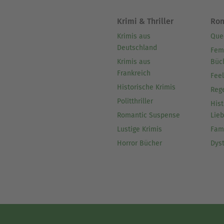
Krimi & Thriller
Ro
Krimis aus
Que
Deutschland
Fem
Krimis aus
Büc
Frankreich
Fee
Historische Krimis
Reg
Politthriller
Hist
Romantic Suspense
Lie
Lustige Krimis
Fam
Horror Bücher
Dys