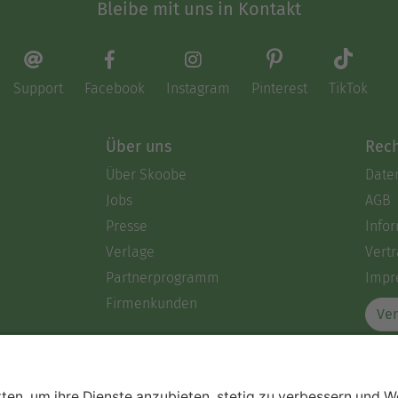
Bleibe mit uns in Kontakt
Support
Facebook
Instagram
Pinterest
TikTok
Über uns
Rech
Über Skoobe
Date
Jobs
AGB
Presse
Info
Verlage
Vertr
Partnerprogramm
Impr
Firmenkunden
Ver