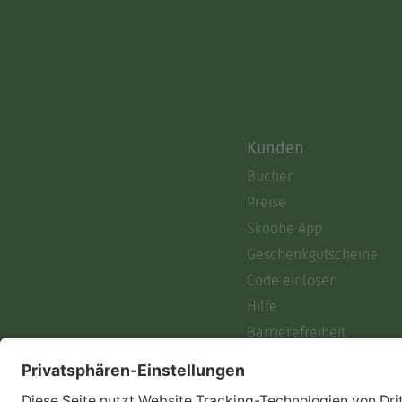
Kunden
Bücher
Preise
Skoobe App
Geschenkgutscheine
Code einlösen
Hilfe
Barrierefreiheit
Login
Skoobe liest