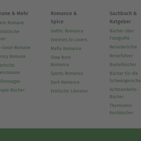
mane & Mehr
Romance &
Sachbuch &
Spice
Ratgeber
ere Romane
Gothic Romance
Bücher über
inistische
Fotografie
her
Enemies to Lovers
Reiseberichte
l-Good-Romane
Mafia Romance
Reiseführer
ency Romane
Slow Burn
Romance
Bastelbücher
orische
besromane
Sports Romance
Bücher für die
Schwangerscha
iliensagas
Dark Romance
Achtsamkeits-
topie Bücher
Erotische Literatur
Bücher
Thermomix
Kochbücher