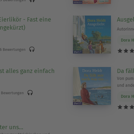
ierlikör - Fast eine
Ausgel
ngekürzt)
Autorinn
Dora H
6 Bewertungen
st alles ganz einfach
Da fäl
Von pum
und and
 Bewertungen
Dora H
ter uns...