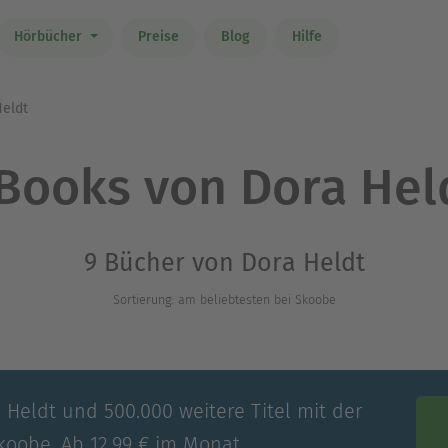
Hörbücher
Preise
Blog
Hilfe
eldt
Books von Dora Hel
9 Bücher von Dora Heldt
Sortierung: am beliebtesten bei Skoobe
 Heldt und 500.000 weitere Titel mit der
koobe. Ab 12,99 € im Monat.