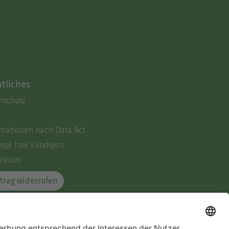
tliches
nschutz
rmationen nach Data Act
äge hier kündigen
essum
trag widerrufen