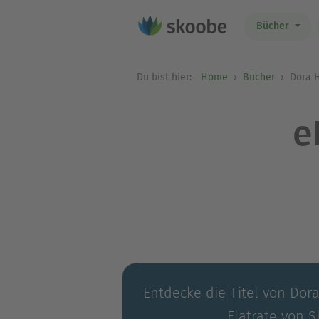
Bücher
Du bist hier:
Home
Bücher
Dora H
e
Entdecke die Titel von Dora
Flatrate von S