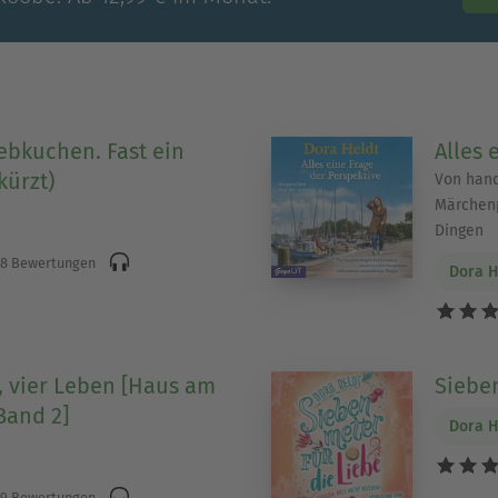
ebkuchen. Fast ein
Alles 
kürzt)
Von hand
Märchenp
Dingen
8 Bewertungen
Dora H
, vier Leben [Haus am
Sieben
Band 2]
Dora H
9 Bewertungen