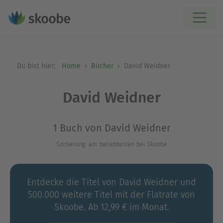
Du bist hier:
Home
Bücher
David Weidner
David Weidner
1 Buch von David Weidner
Sortierung: am beliebtesten bei Skoobe
Entdecke die Titel von David Weidner und
500.000 weitere Titel mit der Flatrate von
Skoobe. Ab 12,99 € im Monat.