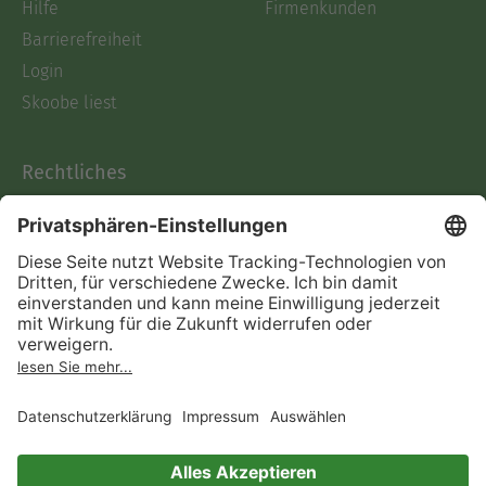
Hilfe
Firmenkunden
Barrierefreiheit
Login
Skoobe liest
Rechtliches
Datenschutz
AGB
Informationen nach Data
Act
Verträge hier kündigen
Impressum
Vertrag widerrufen