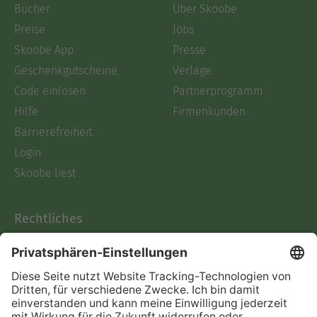
Bücher
Über Skoobe
Preise
Jobs
Skoobe App
Presse
Geschenkgutscheine
Verlage
Code einlösen
Partnerprogramm
Hilfe
Firmenkunden
Barrierefreiheit
Login
Skoobe liest
Rechtliches
Datenschutz
AGB
Informationen nach Data
Act