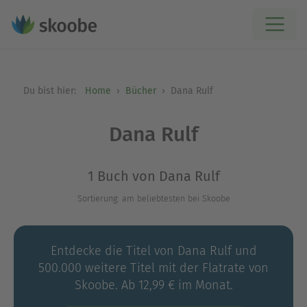
Du bist hier:
Home
Bücher
Dana Rulf
Dana Rulf
1 Buch von Dana Rulf
Sortierung: am beliebtesten bei Skoobe
Entdecke die Titel von Dana Rulf und
500.000 weitere Titel mit der Flatrate von
Skoobe. Ab 12,99 € im Monat.