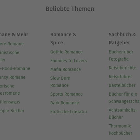
d so, dass man spürt: Sie weiß, wovon sie spricht.
Beliebte Themen
, das Leben im Hier und Jetzt zu genießen, Träu
zu nehmen.
mane & Mehr
Romance &
Sachbuch &
Ausblenden
Spice
Ratgeber
ere Romane
Gothic Romance
Bücher über
inistische
Fotografie
her
Enemies to Lovers
Reiseberichte
l-Good-Romane
Mafia Romance
Reiseführer
ency Romane
Slow Burn
Romance
Bastelbücher
orische
besromane
Sports Romance
Bücher für die
Schwangerscha
iliensagas
Dark Romance
Achtsamkeits-
topie Bücher
Erotische Literatur
Bücher
Thermomix
Kochbücher