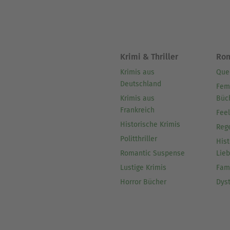
sondern ehrlich, herzlich un
Begegnungen laden dazu ein
sich selbst wieder wichtig 
Krimi & Thriller
Ro
Krimis aus
Que
Deutschland
Fem
Krimis aus
Büc
Frankreich
Fee
Historische Krimis
Reg
Politthriller
Hist
Romantic Suspense
Lie
Lustige Krimis
Fam
Horror Bücher
Dys