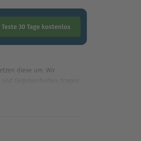
Teste 30 Tage kostenlos
etzen diese um. Wir
se und Gegebenheiten, tragen
etzen diese um. Wir
se und Gegebenheiten, tragen
Entscheidungen, scheitern,
ich genötigt, andere