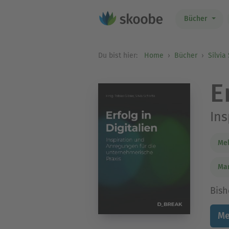
Bücher
Du bist hier:
Home
Bücher
Silvia
E
Ins
Mel
Mar
Bish
Me