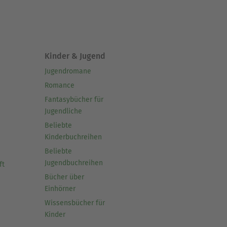
 Ihre Bücher und
me nicht aufzuschieben und
Kinder & Jugend
Jugendromane
Romance
Fantasybücher für
Jugendliche
Beliebte
Kinderbuchreihen
Beliebte
Jugendbuchreihen
ft
Bücher über
Einhörner
Wissensbücher für
Kinder