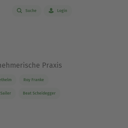
Suche
Login
nehmerische Praxis
iethelm
Roy Franke
 Sailer
Beat Scheidegger