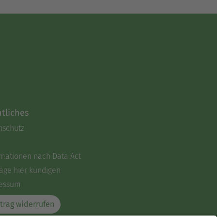
tliches
nschutz
rmationen nach Data Act
äge hier kündigen
essum
trag widerrufen