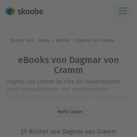
Du bist hier:
Home
Bücher
Dagmar von Cramm
eBooks von Dagmar von
Cramm
Dagmar von Cramm ist eine der bekanntesten
Food-Journalistinnen und prominenteste
Ernährungsexpertin Deutschlands. Sie ist Diplom-
Ökotrophologin, freie Fachjournalistin und Autorin
einer Vielzahl von Büchern zum Thema Ernährung
Mehr lesen
und Gesundheit. Sie engagiert sich ehrenamtlich
im Bereich Ernährung, u. a. als Mitglied im
29 Bücher von Dagmar von Cramm
Präsidium der Deutschen Gesellschaft für