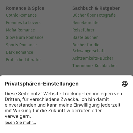
Romance & Spice
Sachbuch & Ratgeber
Gothic Romance
Bücher über Fotografie
Enemies to Lovers
Reiseberichte
Mafia Romance
Reiseführer
Slow Burn Romance
Bastelbücher
Sports Romance
Bücher für die
Schwangerschaft
Dark Romance
Achtsamkeits-Bücher
Erotische Literatur
Thermomix Kochbücher
Kinder & Jugend
Jugendromane
Romance
Fantasybücher für
Jugendliche
Beliebte Kinderbuchreihen
Beliebte Jugendbuchreihen