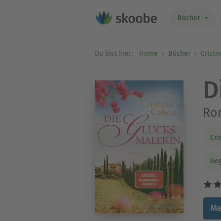
Bücher
Du bist hier:
Home
Bücher
Cristi
D
Ro
Cri
Geg
Me