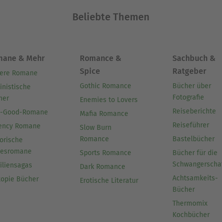
Beliebte Themen
mane & Mehr
Romance &
Sachbuch &
Spice
Ratgeber
ere Romane
Gothic Romance
Bücher über
inistische
Fotografie
her
Enemies to Lovers
Reiseberichte
l-Good-Romane
Mafia Romance
Reiseführer
ency Romane
Slow Burn
Romance
Bastelbücher
orische
besromane
Sports Romance
Bücher für die
Schwangerscha
iliensagas
Dark Romance
Achtsamkeits-
topie Bücher
Erotische Literatur
Bücher
Thermomix
Kochbücher