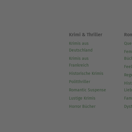
Krimi & Thriller
Ro
Krimis aus
Que
Deutschland
Fem
Krimis aus
Büc
Frankreich
Fee
Historische Krimis
Reg
Politthriller
Hist
Romantic Suspense
Lie
Lustige Krimis
Fam
Horror Bücher
Dys