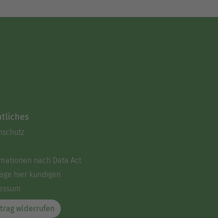
tliches
nschutz
rmationen nach Data Act
äge hier kündigen
essum
trag widerrufen