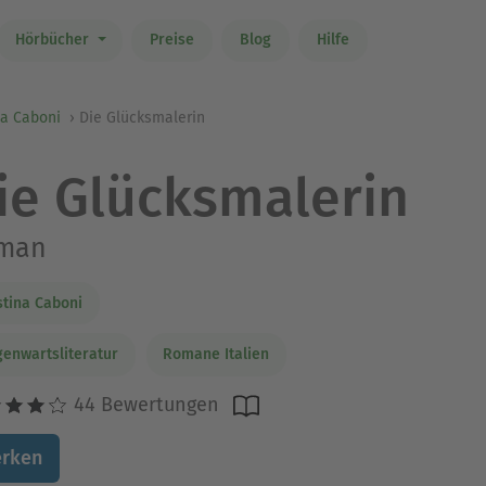
Hörbücher
Preise
Blog
Hilfe
na Caboni
Die Glücksmalerin
ie Glücksmalerin
man
stina Caboni
enwartsliteratur
Romane Italien
44 Bewertungen
rken