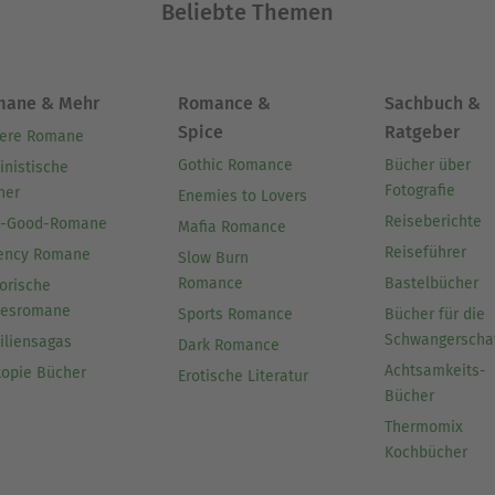
Beliebte Themen
mane & Mehr
Romance &
Sachbuch &
Spice
Ratgeber
ere Romane
Gothic Romance
Bücher über
inistische
Fotografie
her
Enemies to Lovers
Reiseberichte
l-Good-Romane
Mafia Romance
Reiseführer
ency Romane
Slow Burn
Romance
Bastelbücher
orische
besromane
Sports Romance
Bücher für die
Schwangerscha
iliensagas
Dark Romance
Achtsamkeits-
topie Bücher
Erotische Literatur
Bücher
Thermomix
Kochbücher