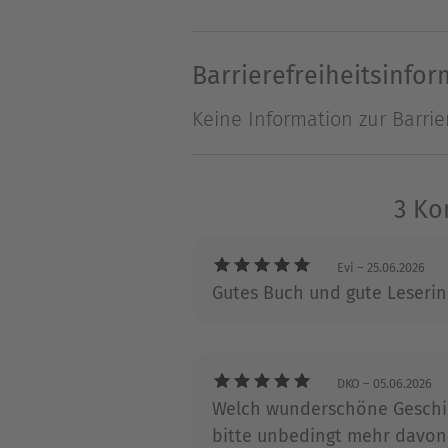
Flammen ...Charmant-witzig
Schottland.
Barrierefreiheitsinfo
Keine Information zur Barrie
Über Cosima Lang
Cosima Lang hat schon imme
Schule hatte sie lieber die 
3 Ko
endlich den Mut, auch ihre 
Lang auch in Form von Make-u
Evi
– 25.06.2026
Gutes Buch und gute Leserin
Antike Kulturen und German
DKO
– 05.06.2026
Welch wunderschöne Geschich
bitte unbedingt mehr davon