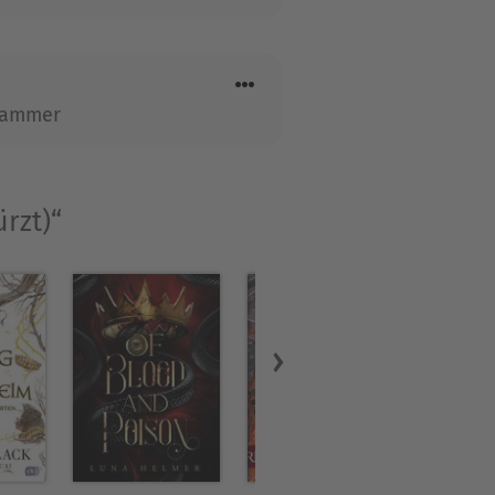
 Hammer
rzt)“