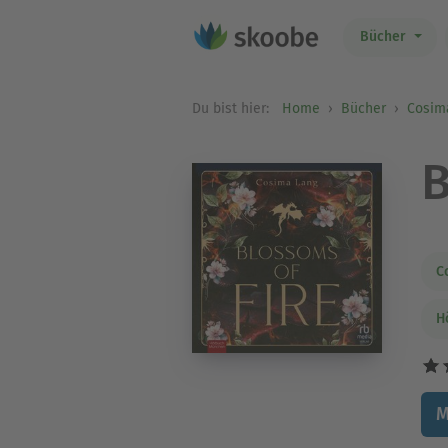
Bücher
Du bist hier:
Home
Bücher
Cosim
B
C
H
M