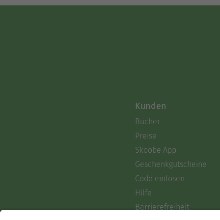
Kunden
Bücher
Preise
Skoobe App
Geschenkgutscheine
Code einlösen
Hilfe
Barrierefreiheit