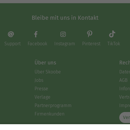
Bleibe mit uns in Kontakt
Support
Facebook
Instagram
Pinterest
TikTok
Über uns
Rech
Über Skoobe
Date
Jobs
AGB
Presse
Info
Verlage
Vertr
Partnerprogramm
Impr
Firmenkunden
Ver