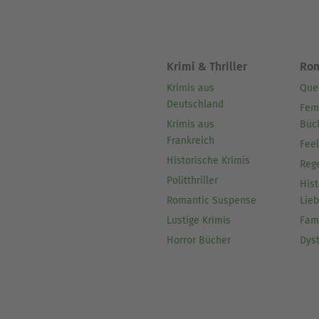
Krimi & Thriller
Ro
Krimis aus
Que
Deutschland
Fem
Krimis aus
Büc
Frankreich
Fee
Historische Krimis
Reg
Politthriller
Hist
Romantic Suspense
Lie
Lustige Krimis
Fam
Horror Bücher
Dys