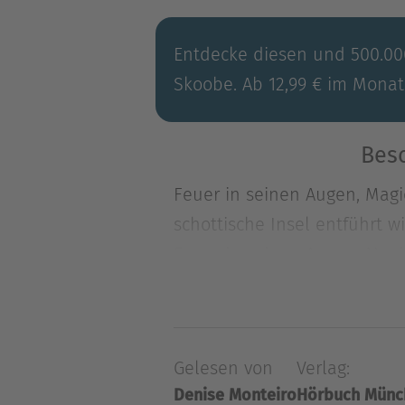
Entdecke diesen und 500.000
Skoobe. Ab 12,99 € im Monat
Besc
Feuer in seinen Augen, Magi
schottische Insel entführt w
Feuer in seinen Augen, Magi
schottische Insel entführt w
Unmögliche schaffen: einen D
gelingt, entpuppt sich das B
Gelesen von
Verlag:
ihres Lebens - als Außenste
Denise Monteiro
Hörbuch Münc
Clangeheimnissen und neuen 