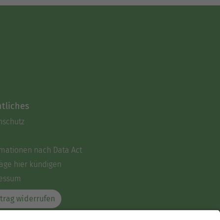
tliches
nschutz
rmationen nach Data Act
äge hier kündigen
essum
trag widerrufen