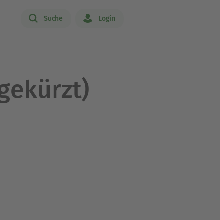
Suche
Login
gekürzt)