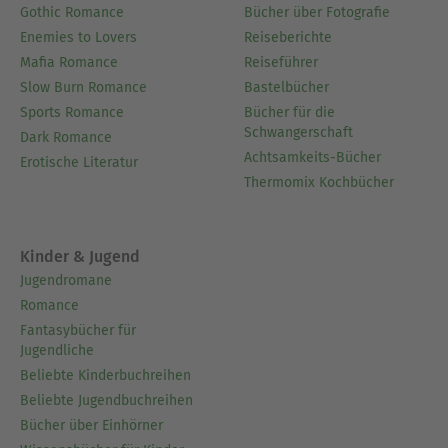
Gothic Romance
Bücher über Fotografie
Enemies to Lovers
Reiseberichte
Mafia Romance
Reiseführer
Slow Burn Romance
Bastelbücher
Sports Romance
Bücher für die
Schwangerschaft
Dark Romance
Achtsamkeits-Bücher
Erotische Literatur
Thermomix Kochbücher
Kinder & Jugend
Jugendromane
Romance
Fantasybücher für
Jugendliche
Beliebte Kinderbuchreihen
Beliebte Jugendbuchreihen
Bücher über Einhörner