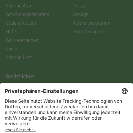
Skoobe App
Presse
Geschenkgutscheine
Verlage
Code einlösen
Partnerprogramm
Hilfe
Firmenkunden
Barrierefreiheit
Login
Skoobe liest
Rechtliches
Datenschutz
AGB
Informationen nach Data
Act
Verträge hier kündigen
Impressum