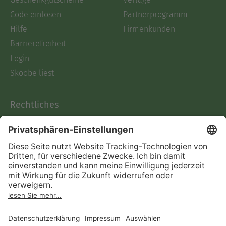
Code einlösen
Partnerprogramm
Hilfe
Firmenkunden
Barrierefreiheit
Login
Skoobe liest
Rechtliches
Datenschutz
AGB
Informationen nach Data
Act
Verträge hier kündigen
Impressum
Vertrag widerrufen