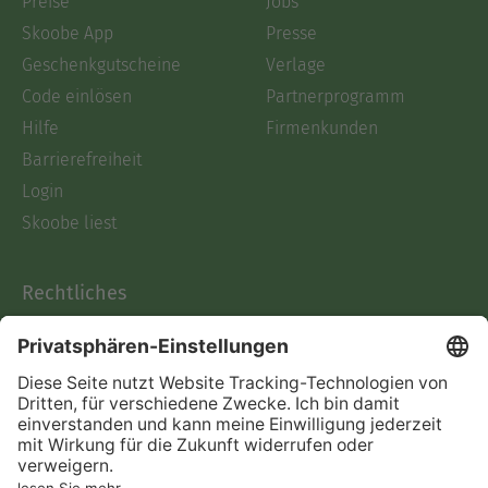
Preise
Jobs
Skoobe App
Presse
Geschenkgutscheine
Verlage
Code einlösen
Partnerprogramm
Hilfe
Firmenkunden
Barrierefreiheit
Login
Skoobe liest
Rechtliches
Datenschutz
AGB
Informationen nach Data
Act
Verträge hier kündigen
Impressum