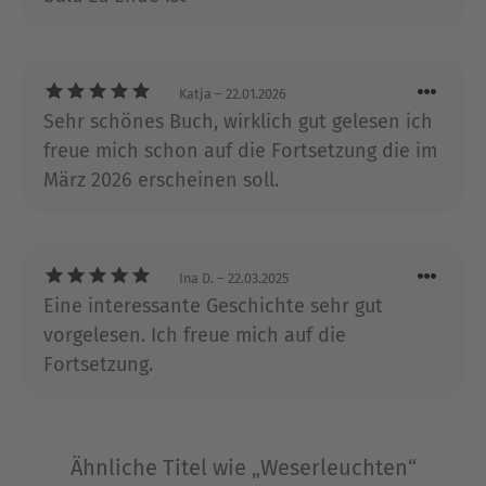
die Spur von Familien und deren Geheimnissen.
Sie teilt sich in Kassel eine Wohnung mit
unzähligen und ungezählten Büchern, einem
Ehemann und vier Katern. Die Samtpfoten
Katja
– 22.01.2026
erwarten, dass mindestens eine Katze in ihren
Sehr schönes Buch, wirklich gut gelesen ich
Geschichten vorkommt, was inzwischen ihr
freue mich schon auf die Fortsetzung die im
Markenzeichen ist.
März 2026 erscheinen soll.
Ausblenden
Ina D.
– 22.03.2025
Eine interessante Geschichte sehr gut
vorgelesen. Ich freue mich auf die
Fortsetzung.
Ähnliche Titel wie „Weserleuchten“