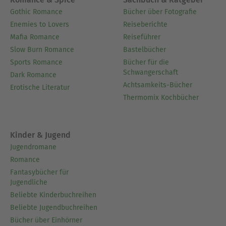
Gothic Romance
Bücher über Fotografie
Enemies to Lovers
Reiseberichte
Mafia Romance
Reiseführer
Slow Burn Romance
Bastelbücher
Sports Romance
Bücher für die
Schwangerschaft
Dark Romance
Achtsamkeits-Bücher
Erotische Literatur
Thermomix Kochbücher
Kinder & Jugend
Jugendromane
Romance
Fantasybücher für
Jugendliche
Beliebte Kinderbuchreihen
Beliebte Jugendbuchreihen
Bücher über Einhörner