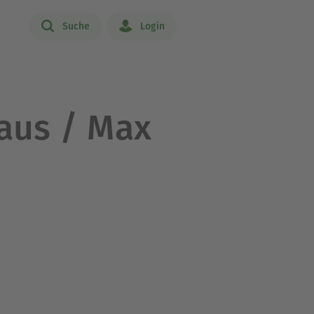
Suche
Login
aus / Max