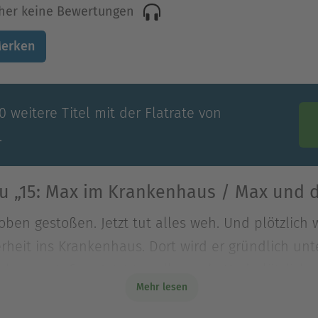
her keine Bewertungen
erken
 weitere Titel mit der Flatrate von
.
u „15: Max im Krankenhaus / Max und 
ben gestoßen. Jetzt tut alles weh. Und plötzlich 
rheit ins Krankenhaus. Dort wird er gründlich un
ben gestoßen. Jetzt tut alles weh. Und plötzlich 
Mehr lesen
rheit ins Krankenhaus. Dort wird er gründlich un
st nichts gebrochen, aber Max muss eine Nacht im