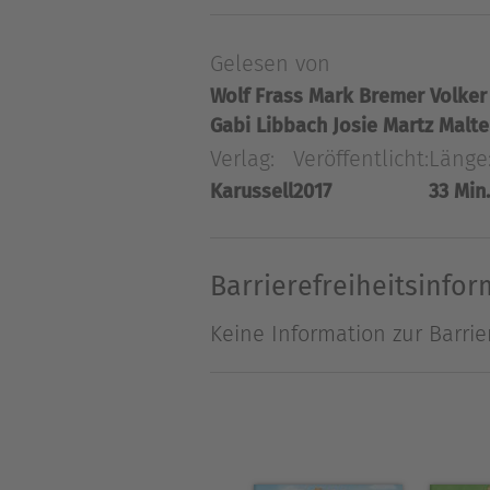
dass Papa bei ihm übernach
Gelesen von
Glück weiß Mama, was zu t
Wolf Frass
Mark Bremer
Volker
Kuscheltiere in die Waschma
Gabi Libbach
Josie Martz
Malte
Hörspielspaß für kleine und
Verlag:
Veröffentlicht:
Länge
Karussell
2017
33 Min.
Über Christian Tielmann
Christian Tielmann, geboren 
Barrierefreiheitsinfo
Erfolg Kinder- und Jugendb
ausgezeichnet. "Bauer Beck f
Keine Information zur Barrie