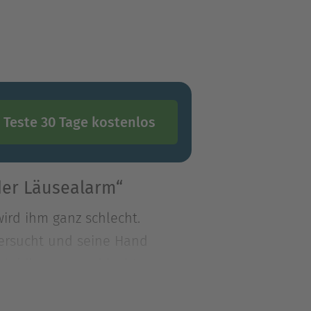
Teste 30 Tage kostenlos
der Läusealarm“
wird ihm ganz schlecht.
tersucht und seine Hand
wird ihm ganz schlecht.
tersucht und seine Hand
 Krankenhaus bleiben. Gut,