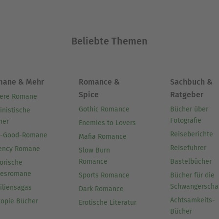
Beliebte Themen
mane & Mehr
Romance &
Sachbuch &
Spice
Ratgeber
ere Romane
Gothic Romance
Bücher über
inistische
Fotografie
her
Enemies to Lovers
Reiseberichte
l-Good-Romane
Mafia Romance
Reiseführer
ency Romane
Slow Burn
Romance
Bastelbücher
orische
besromane
Sports Romance
Bücher für die
Schwangerscha
iliensagas
Dark Romance
Achtsamkeits-
topie Bücher
Erotische Literatur
Bücher