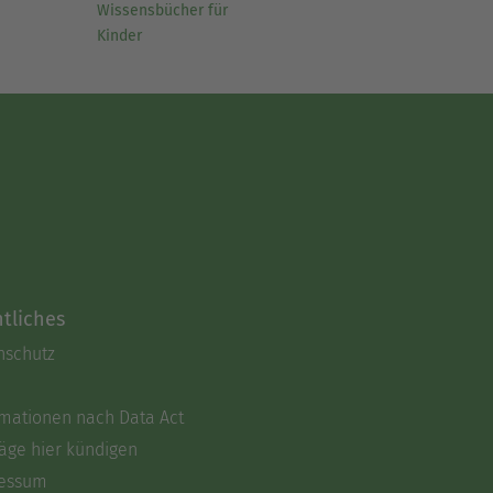
Wissensbücher für
Kinder
tliches
nschutz
rmationen nach Data Act
äge hier kündigen
essum