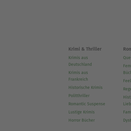
Krimi & Thriller
Ro
Krimis aus
Que
Deutschland
Fem
Krimis aus
Büc
Frankreich
Fee
Historische Krimis
Reg
Politthriller
Hist
Romantic Suspense
Lie
Lustige Krimis
Fam
Horror Bücher
Dys