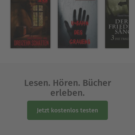
wie GESPENSTERKRIMI und VAMPIR-HORROR-
ROMAN steht.
Über Christian Dörge
Christian Dörge, Jahrgang 1969.
Schriftsteller, Dramatiker, Musiker, Bildender
Künstler, Theater-Schauspieler und -Regisseur.
Ausblenden
Lesen. Hören. Bücher
erleben.
Jetzt kostenlos testen