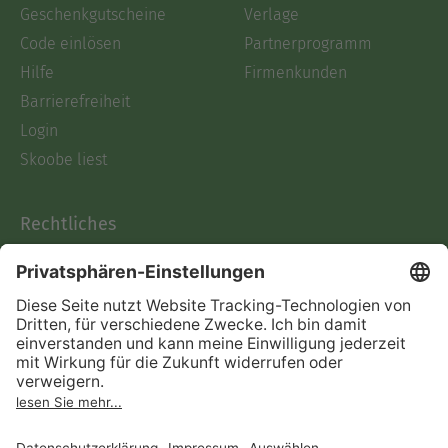
Geschenkgutscheine
Verlage
Code einlösen
Partnerprogramm
Hilfe
Firmenkunden
Barrierefreiheit
Login
Skoobe liest
Rechtliches
Datenschutz
AGB
Informationen nach Data
Act
Verträge hier kündigen
Impressum
Vertrag widerrufen