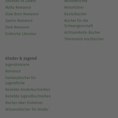
Enemies to Lovers
Reiseberichte
Mafia Romance
Reiseführer
Slow Burn Romance
Bastelbücher
Sports Romance
Bücher für die
Schwangerschaft
Dark Romance
Achtsamkeits-Bücher
Erotische Literatur
Thermomix Kochbücher
Kinder & Jugend
Jugendromane
Romance
Fantasybücher für
Jugendliche
Beliebte Kinderbuchreihen
Beliebte Jugendbuchreihen
Bücher über Einhörner
Wissensbücher für Kinder