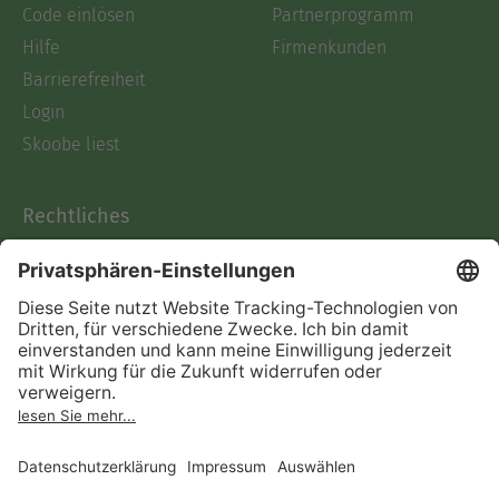
Code einlösen
Partnerprogramm
Hilfe
Firmenkunden
Barrierefreiheit
Login
Skoobe liest
Rechtliches
Datenschutz
AGB
Informationen nach Data
Act
Verträge hier kündigen
Impressum
Vertrag widerrufen