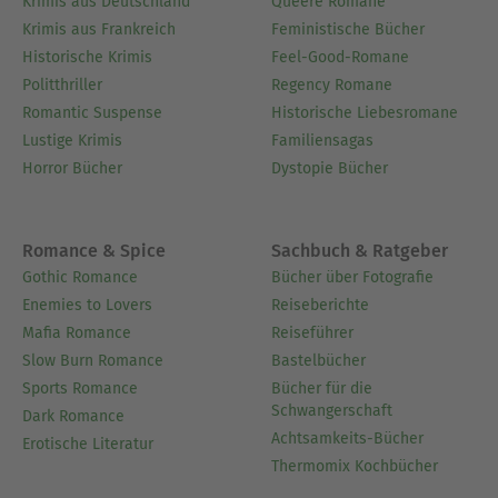
Krimis aus Deutschland
Queere Romane
Krimis aus Frankreich
Feministische Bücher
Historische Krimis
Feel-Good-Romane
Politthriller
Regency Romane
Romantic Suspense
Historische Liebesromane
Lustige Krimis
Familiensagas
Horror Bücher
Dystopie Bücher
Romance & Spice
Sachbuch & Ratgeber
Gothic Romance
Bücher über Fotografie
Enemies to Lovers
Reiseberichte
Mafia Romance
Reiseführer
Slow Burn Romance
Bastelbücher
Sports Romance
Bücher für die
Schwangerschaft
Dark Romance
Achtsamkeits-Bücher
Erotische Literatur
Thermomix Kochbücher