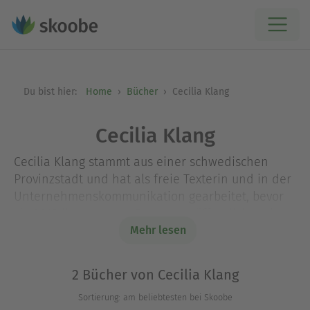
Du bist hier:
Home
Bücher
Cecilia Klang
Cecilia Klang
Cecilia Klang stammt aus einer schwedischen
Provinzstadt und hat als freie Texterin und in der
Unternehmenskommunikation gearbeitet, bevor
sie 2018 ihren ersten Roman veröffentlichte. Ihr
Roman „Schwarzsehen für Anfänger“ machte sie
Mehr lesen
auch international bekannt. Sie lebt mit Mann,
zwei Kindern und ihrem Hund in Gävle, einer
2 Bücher von Cecilia Klang
kleinen Stadt an der schwedischen Ostsee.
Sortierung: am beliebtesten bei Skoobe