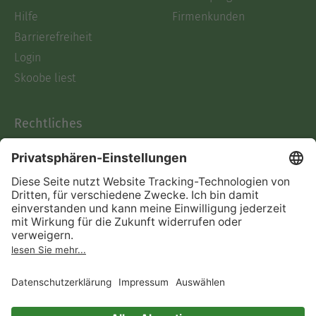
Hilfe
Firmenkunden
Barrierefreiheit
Login
Skoobe liest
Rechtliches
Datenschutz
AGB
Informationen nach Data
Act
Verträge hier kündigen
Impressum
Vertrag widerrufen