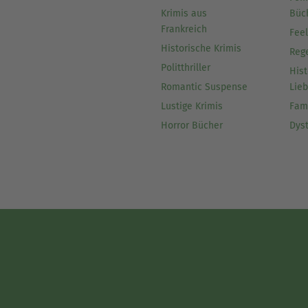
Krimis aus
Büc
Frankreich
Fee
Historische Krimis
Reg
Politthriller
Hist
Romantic Suspense
Lie
Lustige Krimis
Fam
Horror Bücher
Dys