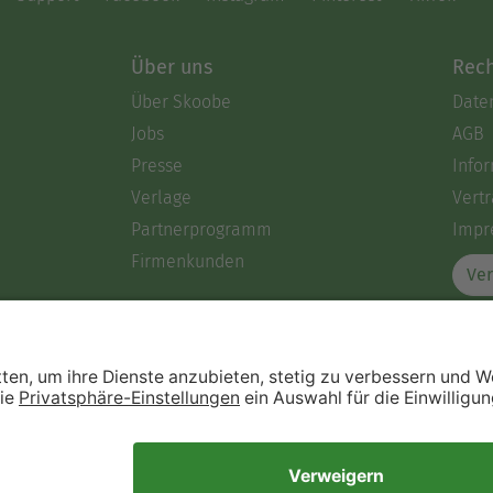
Über uns
Rech
Über Skoobe
Date
Jobs
AGB
Presse
Info
Verlage
Vertr
Partnerprogramm
Impr
Firmenkunden
Ver
Immer ein gutes Buch