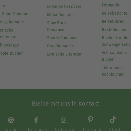
Fotografie
her
Enemies to Lovers
Reiseberichte
l-Good-Romane
Mafia Romance
Reiseführer
ency Romane
Slow Burn
Romance
Bastelbücher
orische
besromane
Sports Romance
Bücher für die
Schwangerscha
iliensagas
Dark Romance
Achtsamkeits-
topie Bücher
Erotische Literatur
Bücher
Thermomix
Kochbücher
Bleibe mit uns in Kontakt
Support
Facebook
Instagram
Pinterest
TikTok