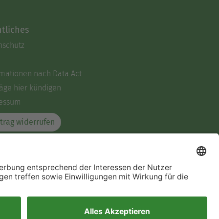
tliches
nschutz
rmationen nach Data Act
äge hier kündigen
essum
trag widerrufen