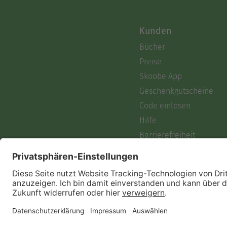
Kunden
Bücher
Preise
Skoobe App
Geschenkgutscheine
Code einlösen
Hilfe
Barrierefreiheit
Login
Skoobe liest