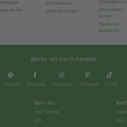
Schwangerscha
iliensagas
Dark Romance
Achtsamkeits-
topie Bücher
Erotische Literatur
Bücher
Thermomix
Kochbücher
Bleibe mit uns in Kontakt
Support
Facebook
Instagram
Pinterest
TikTok
Über uns
Rech
Über Skoobe
Date
Jobs
AGB