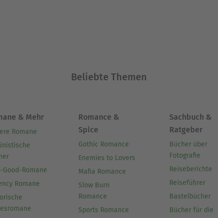
Beliebte Themen
mane & Mehr
Romance &
Sachbuch &
Spice
Ratgeber
ere Romane
Gothic Romance
Bücher über
inistische
Fotografie
her
Enemies to Lovers
Reiseberichte
l-Good-Romane
Mafia Romance
Reiseführer
ency Romane
Slow Burn
Romance
Bastelbücher
orische
besromane
Sports Romance
Bücher für die