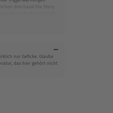
ichen durchaus! Die Story
aber dann doch nicht 🤷🏻‍♀️
 speziell, aber nicht mit den
irklich nur Geficke. Glaube
eratur, das hier gehört nicht