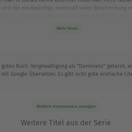
 und die merkwürdige, eventuell woke Beschreibung re
Seiten - eventuell sollte es eine Liebesgeschichte sein 
Bild machen und dieses Buch lesen, es ist auf alle Fälle
Mehr lesen
en!
in gutes Buch. Vergewaltigung als "Dominanz" getarnt, w
 mit Google Übersetzer. Es gibt echt gute erotische Lit
Weitere Kommentare anzeigen
Weitere Titel aus der Serie