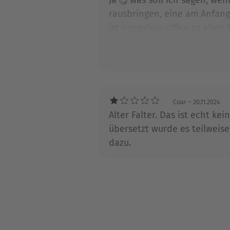
rausbringen, eine am Anfang
ist irgendwie offen zu allen 
Jeder sollte sich selber ein 
anderen Serien zu vergleich
Coar
– 20.11.2024
Alter Falter. Das ist echt ke
übersetzt wurde es teilweise
dazu.