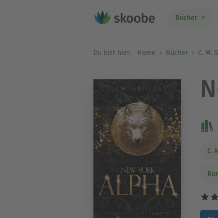
Bücher
Du bist hier:
Home
Bücher
C. M. 
N
C. 
Ro