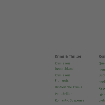
Krimi & Thriller
Ro
Krimis aus
Que
Deutschland
Fem
Krimis aus
Büc
Frankreich
Fee
Historische Krimis
Reg
Politthriller
Hist
Romantic Suspense
Lie