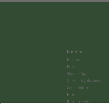
Kunden
Bücher
Preise
Skoobe App
Geschenkgutscheine
Code einlösen
Hilfe
Barrierefreiheit
Login