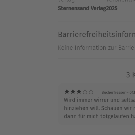
Sternensand Verlag
2025
Über C. M. Spoerri
C. M. Spoerri wurde 1983 ge
Frühling 2013 in Klinischer 
Barrierefreiheitsinfo
ganz dem Schreiben gewidmet
Keine Information zur Barrie
tausendfach verkauft, zudem
Mann den Sternensand Verl
3 
Bücherfresser
– 01.
Wird immer wirrer und selts
hinziehen will. Schauen wir 
dann für mich totgelaufen ha