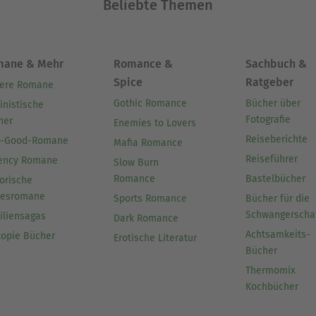
Beliebte Themen
mane & Mehr
Romance &
Sachbuch &
Spice
Ratgeber
ere Romane
Gothic Romance
Bücher über
inistische
Fotografie
her
Enemies to Lovers
Reiseberichte
l-Good-Romane
Mafia Romance
Reiseführer
ency Romane
Slow Burn
Romance
Bastelbücher
orische
besromane
Sports Romance
Bücher für die
Schwangerscha
iliensagas
Dark Romance
Achtsamkeits-
topie Bücher
Erotische Literatur
Bücher
Thermomix
Kochbücher