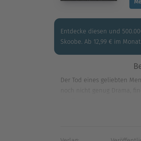
Me
Entdecke diesen und 500.000
Skoobe. Ab 12,99 € im Monat
Be
Der Tod eines geliebten Men
noch nicht genug Drama, fin
Der Tod eines geliebten Men
noch nicht genug Drama, fin
düst, auf der Flucht vor ei
Raben sind keine Steine. Weil
Verlag:
Veröffentli