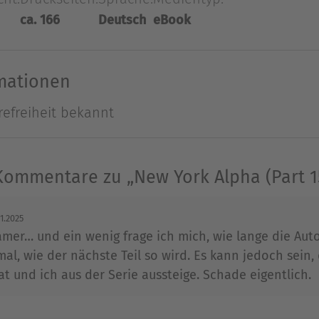
ca. 166
Deutsch
eBook
boren und lebt in der Schweiz. Sie studierte Psyc
Psychologie und Psychotherapie. Seit Ende 2014 hat
rmationen
. Ihre Fantasy-Jugendromane (›Alia-Saga‹, ›Grei
refreiheit bekannt
 schreibt sie erfolgreich Liebesromane. Im Herbst
ag.
Kommentare zu „New York Alpha (Part 1
Ausblenden
11.2025
amer… und ein wenig frage ich mich, wie lange die Aut
mal, wie der nächste Teil so wird. Es kann jedoch sein,
t und ich aus der Serie aussteige. Schade eigentlich.