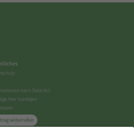
tliches
nschutz
rmationen nach Data Act
äge hier kündigen
essum
trag widerrufen