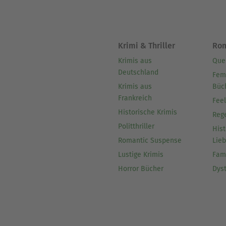
Krimi & Thriller
Ro
Krimis aus
Que
Deutschland
Fem
Krimis aus
Büc
Frankreich
Fee
Historische Krimis
Reg
Politthriller
Hist
Romantic Suspense
Lie
Lustige Krimis
Fam
Horror Bücher
Dys