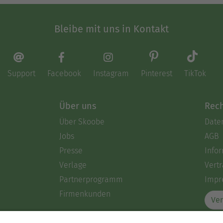
Bleibe mit uns in Kontakt
Support
Facebook
Instagram
Pinterest
TikTok
Über uns
Rech
Über Skoobe
Date
Jobs
AGB
Presse
Info
Verlage
Vertr
Partnerprogramm
Impr
Firmenkunden
Ver