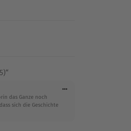
hologie und promovierte im
 sie sich jedoch voll und
fen-Saga‹) wurden bereits
 2015 gründete sie mit ihrem
5)“
orin das Ganze noch
 dass sich die Geschichte