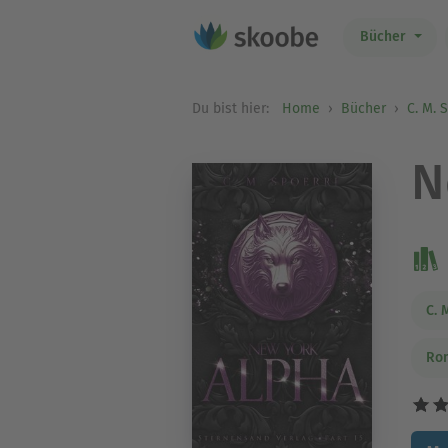
Bücher
Du bist hier:
Home
Bücher
C. M. 
N
C. 
Ro