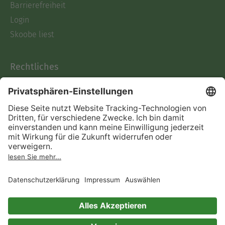
Barrierefreiheit
Login
Skoobe liest
Rechtliches
Datenschutz
AGB
Informationen nach Data
Act
Verträge hier kündigen
Impressum
Vertrag widerrufen
Immer ein gutes Buch