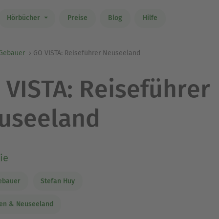
Hörbücher
Preise
Blog
Hilfe
 Gebauer
GO VISTA: Reiseführer Neuseeland
 VISTA: Reiseführer
useeland
ie
ebauer
Stefan Huy
ien & Neuseeland