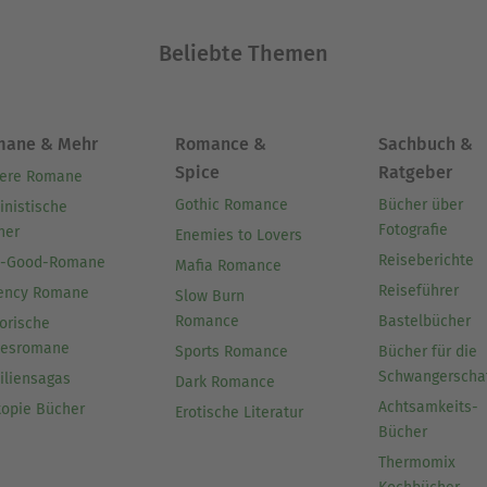
Beliebte Themen
mane & Mehr
Romance &
Sachbuch &
Spice
Ratgeber
ere Romane
Gothic Romance
Bücher über
inistische
Fotografie
her
Enemies to Lovers
Reiseberichte
l-Good-Romane
Mafia Romance
Reiseführer
ency Romane
Slow Burn
Romance
Bastelbücher
orische
besromane
Sports Romance
Bücher für die
Schwangerscha
iliensagas
Dark Romance
Achtsamkeits-
topie Bücher
Erotische Literatur
Bücher
Thermomix