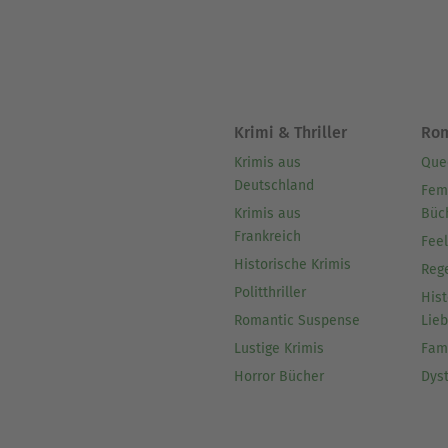
Krimi & Thriller
Ro
Krimis aus
Que
Deutschland
Fem
Krimis aus
Büc
Frankreich
Fee
Historische Krimis
Reg
Politthriller
Hist
Romantic Suspense
Lie
Lustige Krimis
Fam
Horror Bücher
Dys