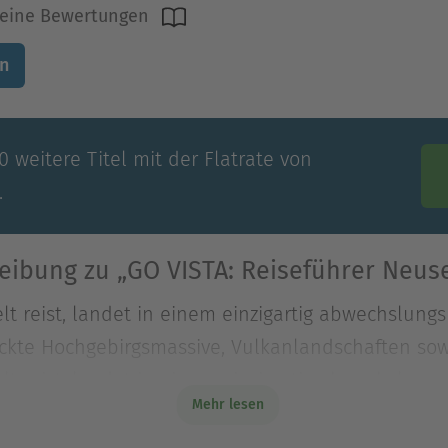
keine Bewertungen
n
 weitere Titel mit der Flatrate von
.
eibung zu „GO VISTA: Reiseführer Neus
t reist, landet in einem einzigartig abwechslungs
kte Hochgebirgsmassive, Vulkanlandschaften sowi
t reist, landet in einem einzigartig abwechslungs
Mehr lesen
ckte Hochgebirgsmassive, Vulkanlandschaften sow
Nirgendwo lauern bedrohliche Raubtiere, weder g