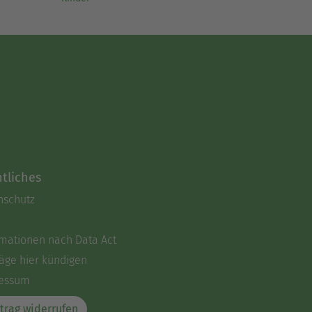
tliches
nschutz
rmationen nach Data Act
äge hier kündigen
essum
trag widerrufen