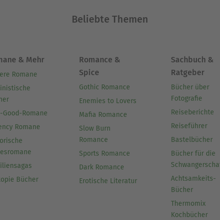
Beliebte Themen
mane & Mehr
Romance &
Sachbuch &
Spice
Ratgeber
ere Romane
Gothic Romance
Bücher über
inistische
Fotografie
her
Enemies to Lovers
Reiseberichte
l-Good-Romane
Mafia Romance
Reiseführer
ency Romane
Slow Burn
Romance
Bastelbücher
orische
besromane
Sports Romance
Bücher für die
Schwangerscha
iliensagas
Dark Romance
Achtsamkeits-
topie Bücher
Erotische Literatur
Bücher
Thermomix
Kochbücher