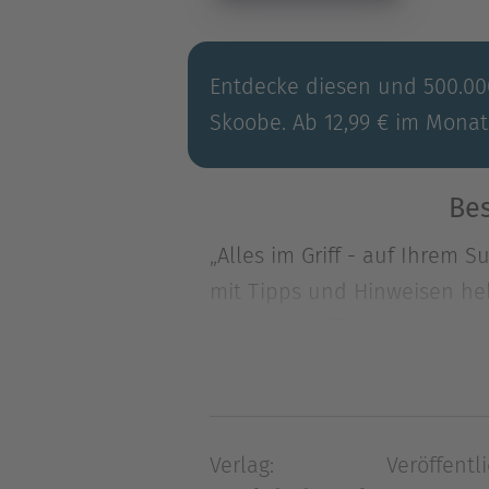
Entdecke diesen und 500.000
Skoobe. Ab 12,99 € im Monat
Bes
„Alles im Griff - auf Ihrem 
mit Tipps und Hinweisen hel
„Alles im Griff - auf Ihrem 
mit Tipps und Hinweisen hel
seien etwas für die Superrei
diesem Buch sollen Ihnen di
Verlag:
Veröffentli
das sind nicht wenige. Viell