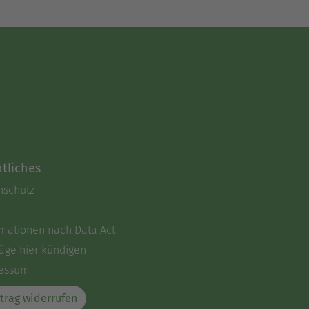
tliches
nschutz
rmationen nach Data Act
äge hier kündigen
essum
trag widerrufen