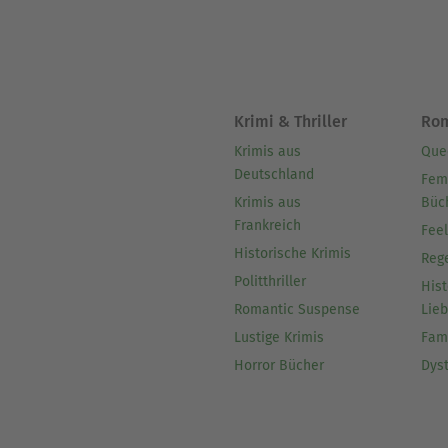
Krimi & Thriller
Ro
Krimis aus
Que
Deutschland
Fem
Krimis aus
Büc
Frankreich
Fee
Historische Krimis
Reg
Politthriller
Hist
Romantic Suspense
Lie
Lustige Krimis
Fam
Horror Bücher
Dys