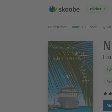
Bücher
Du bist hier:
Home
Bücher
Sylvi
N
Ein
Syl
Rei
Me