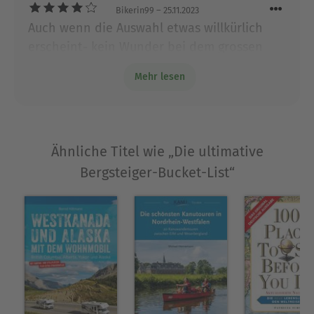
Bikerin99
– 25.11.2023
Seinen Büchern liegen auch Erlebnisse aus
Auch wenn die Auswahl etwas willkürlich
Reisen nach Asien, Südamerika und Ozeanien
erscheint- kein Wunder bei dem grossen
sowie viele Touren durch Europa zugrunde.
Thema - eine sehr unterhaltsame Lektüre
Mehr lesen
Ausblenden
rund um den Bergsport
Ähnliche Titel wie „Die ultimative
Bergsteiger-Bucket-List“