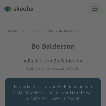
Du bist hier:
Home
Bücher
Bo Balderson
Bo Balderson
4 Bücher von Bo Balderson
Sortierung: am beliebtesten bei Skoobe
Entdecke die Titel von Bo Balderson und
500.000 weitere Titel mit der Flatrate von
Skoobe. Ab 12,99 € im Monat.