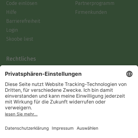
Code einlösen
Partnerprogramm
Hilfe
Firmenkunden
Barrierefreiheit
Login
Skoobe liest
Rechtliches
Datenschutz
AGB
Informationen nach Data
Act
Verträge hier kündigen
Impressum
Vertrag widerrufen