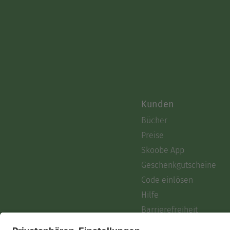
Kunden
Bücher
Preise
Skoobe App
Geschenkgutscheine
Code einlösen
Hilfe
Barrierefreiheit
Login