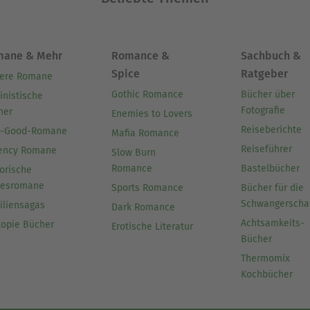
mane & Mehr
Romance &
Sachbuch &
Spice
Ratgeber
ere Romane
Gothic Romance
Bücher über
inistische
Fotografie
her
Enemies to Lovers
Reiseberichte
l-Good-Romane
Mafia Romance
Reiseführer
ency Romane
Slow Burn
Romance
Bastelbücher
orische
besromane
Sports Romance
Bücher für die
Schwangerscha
iliensagas
Dark Romance
Achtsamkeits-
topie Bücher
Erotische Literatur
Bücher
Thermomix
Kochbücher