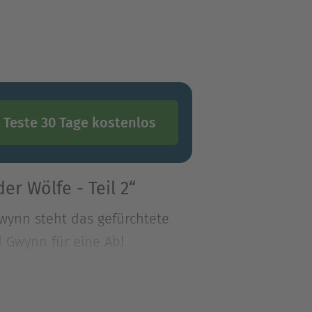
Teste 30 Tage kostenlos
r Wölfe - Teil 2“
rwynn steht das gefürchtete
d Gwynn für eine Abl
rwynn steht das gefürchtete
nd Gwynn für eine Ablenkung
zter Sekunde kann sich der