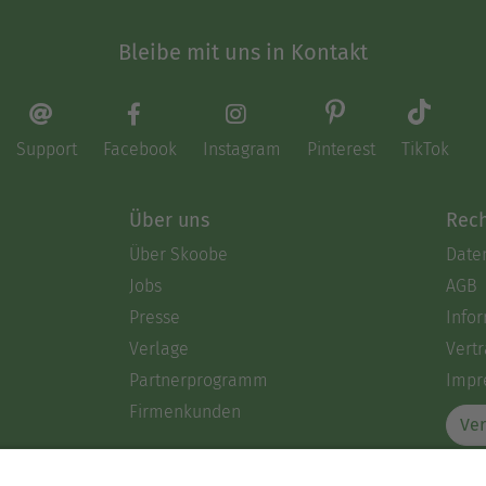
Bleibe mit uns in Kontakt
Support
Facebook
Instagram
Pinterest
TikTok
Über uns
Rech
Über Skoobe
Date
Jobs
AGB
Presse
Info
Verlage
Vertr
Partnerprogramm
Impr
Firmenkunden
Ver