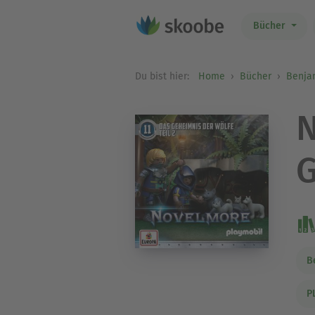
Bücher
Du bist hier:
Home
Bücher
Benja
N
G
B
P