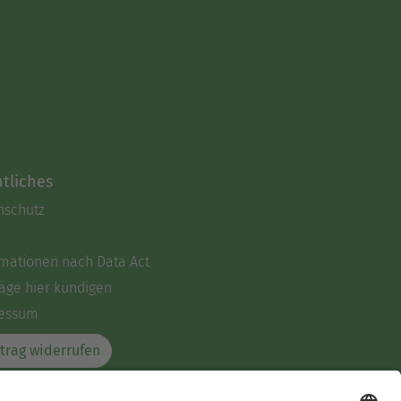
tliches
nschutz
rmationen nach Data Act
äge hier kündigen
essum
trag widerrufen