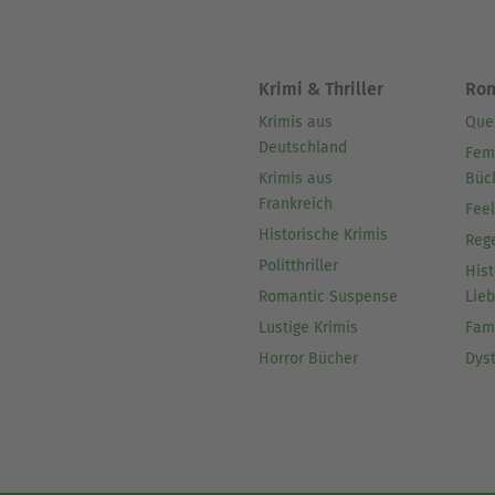
Krimi & Thriller
Ro
Krimis aus
Que
Deutschland
Fem
Krimis aus
Büc
Frankreich
Fee
Historische Krimis
Reg
Politthriller
Hist
Romantic Suspense
Lie
Lustige Krimis
Fam
Horror Bücher
Dys