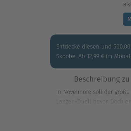
Bis
M
Entdecke diesen und 500.000
Skoobe. Ab 12,99 € im Monat
Beschreibung zu 
In Novelmore soll der große 
Lanzen-Duell bevor. Doch er
In Novelmore soll der große 
Lanzen-Duell bevor. Doch er
sorgen. Dummerweise fehlt v