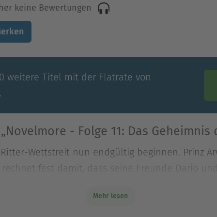
her keine Bewertungen
erken
 weitere Titel mit der Flatrate von
.
„Novelmore - Folge 11: Das Geheimnis de
Ritter-Wettstreit nun endgültig beginnen. Prinz A
 rechnet fest damit, dass seine Freunde Dario un
Ritter-Wettstreit nun endgültig beginnen. Prinz A
Mehr lesen
 rechnet fest damit, dass seine Freunde Dario u
on beiden jede Spur.Was ist nur passiert?! In let