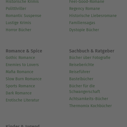
Historische Krimis
Feel-Good-Romane
Politthriller
Regency Romane
Romantic Suspense
Historische Liebesromane
Lustige Krimis
Familiensagas
Horror Bücher
Dystopie Bücher
Romance & Spice
Sachbuch & Ratgeber
Gothic Romance
Bücher über Fotografie
Enemies to Lovers
Reiseberichte
Mafia Romance
Reiseführer
Slow Burn Romance
Bastelbücher
Sports Romance
Bücher für die
Schwangerschaft
Dark Romance
Achtsamkeits-Bücher
Erotische Literatur
Thermomix Kochbücher
Kinder & Jugend