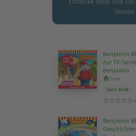
Entdecke diese und 500.0
Skoobe.
Benjamin B
zur TV-Seri
Benjamin
Serie
Doris Riedl
0
Benjamin B
Geschichten