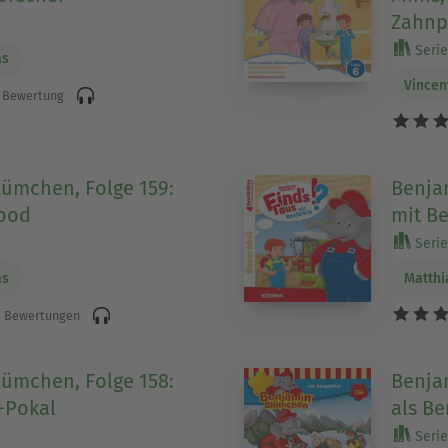
Zahnp
Serie
as
Vincen
 Bewertung
ümchen, Folge 159:
Benja
Hood
mit Be
Serie
as
Matthi
 Bewertungen
ümchen, Folge 158:
Benja
-Pokal
als Be
Serie