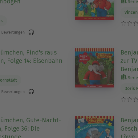
enbogen
Serie
Vincen
as
 Bewertungen
ümchen, Find's raus
Benja
n, Folge 14: Eisenbahn
zur TV
Benja
Serie
Bornstädt
Doris 
 Bewertungen
lümchen, Gute-Nacht-
Benja
, Folge 36: Die
Geschi
nstunde
Löwe