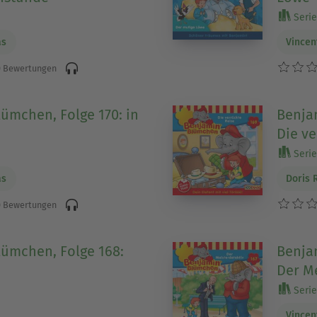
Serie
as
Vincen
 Bewertungen
ümchen, Folge 170: in
Benja
Die ve
Serie
as
Doris 
 Bewertungen
ümchen, Folge 168:
Benja
Der Me
Serie
Vincen