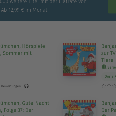
00 weitere Titel mit der Flatrate von
 Ab 12,99 € im Monat.
lümchen, Hörspiele
Benja
e, Sommer mit
zur TV
Tiere
Serie
Doris 
 Bewertungen
lümchen, Gute-Nacht-
Benja
, Folge 37: Der
Der P