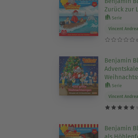
Benjamin Bl
Zurück zur 
Serie
Vincent Andre
0
Benjamin B
Adventskale
Weihnachts
Serie
Vincent Andre
1
Benjamin Bl
als Höhlenf