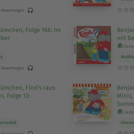
 Bewertungen
ümchen, Folge 166: Im
Benja
eber
mit Be
Serie
as
Matthi
 Bewertungen
ümchen, Find's raus
Benja
n, Folge 13:
Minis,
Somm
Serie
Bornstädt
Vincen
 Bewertungen