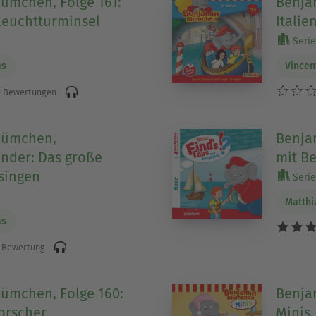
ümchen, Folge 161:
Benja
Leuchtturminsel
Italie
Serie
as
Vincen
 Bewertungen
lümchen,
Benja
nder: Das große
mit Be
singen
Serie
Matthi
as
 Bewertung
ümchen, Folge 160:
Benja
orscher
Minis,