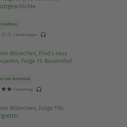
utzgeschichte
t Andreas
2 Bewertungen
min Blümchen, Find's raus
njamin, Folge 11: Bauernhof
as von Bornstädt
1 Bewertung
min Blümchen, Folge 156:
rgretter