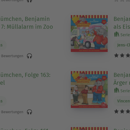
lümchen, Benjamin
Benja
e 7: Müllalarm im Zoo
als Ei
Serie
as
Jens-C
 Bewertungen
ümchen, Folge 163:
Benja
el
Ärger 
Serie
as
Vincen
 Bewertungen