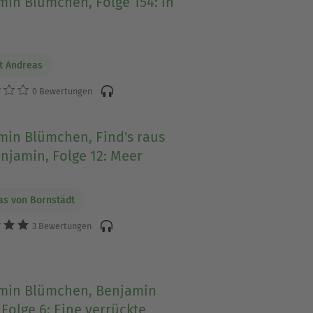
min Blümchen, Folge 154: in
n
t Andreas
0 Bewertungen
min Blümchen, Find's raus
njamin, Folge 12: Meer
as von Bornstädt
3 Bewertungen
min Blümchen, Benjamin
 Folge 6: Eine verrückte