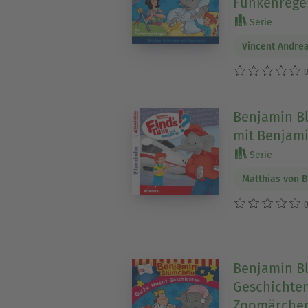
Funkenreg
Serie
Vincent Andre
0
Benjamin Bl
mit Benjami
Serie
Matthias von 
0
Benjamin B
Geschichten
Zoomärche