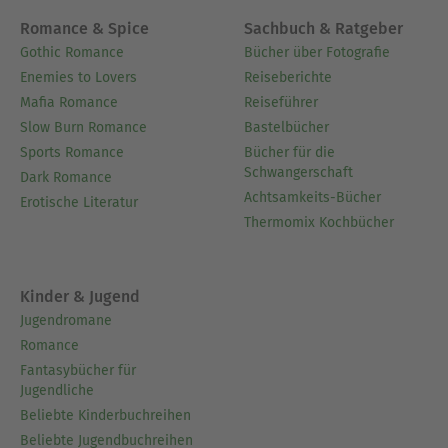
Romance & Spice
Sachbuch & Ratgeber
Gothic Romance
Bücher über Fotografie
Enemies to Lovers
Reiseberichte
Mafia Romance
Reiseführer
Slow Burn Romance
Bastelbücher
Sports Romance
Bücher für die
Schwangerschaft
Dark Romance
Achtsamkeits-Bücher
Erotische Literatur
Thermomix Kochbücher
Kinder & Jugend
Jugendromane
Romance
Fantasybücher für
Jugendliche
Beliebte Kinderbuchreihen
Beliebte Jugendbuchreihen