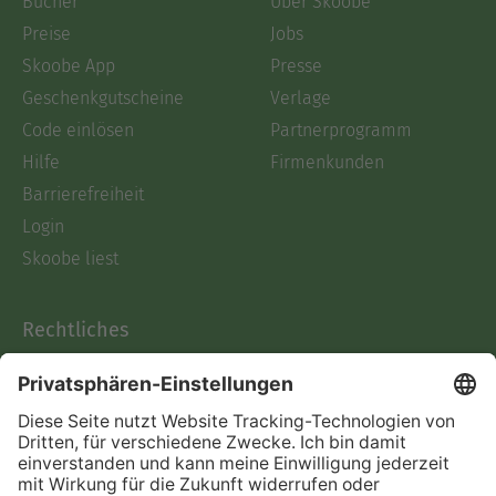
Bücher
Über Skoobe
Preise
Jobs
Skoobe App
Presse
Geschenkgutscheine
Verlage
Code einlösen
Partnerprogramm
Hilfe
Firmenkunden
Barrierefreiheit
Login
Skoobe liest
Rechtliches
Datenschutz
AGB
Informationen nach Data
Act
Verträge hier kündigen