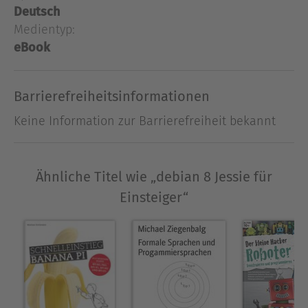
herunterladen und installieren. In einer Tour
Deutsch
d'Horizon im Kapitel 'Was ist wo' erkunden wir
Medientyp:
den Desktop. Eine Webseite zum ebook bringt
eBook
Ergänzungen und der Autor beantwortet Fragen
im Zusammenhang mit diesem ebook.
Barrierefreiheitsinformationen
Ausblenden
Keine Information zur Barrierefreiheit bekannt
Ähnliche Titel wie „debian 8 Jessie für
Einsteiger“