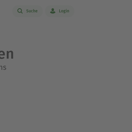
Suche
Login
nen
ns