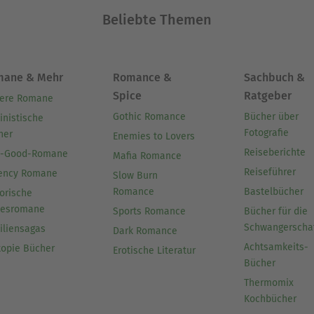
Beliebte Themen
mane & Mehr
Romance &
Sachbuch &
Spice
Ratgeber
ere Romane
Gothic Romance
Bücher über
inistische
Fotografie
her
Enemies to Lovers
Reiseberichte
l-Good-Romane
Mafia Romance
Reiseführer
ency Romane
Slow Burn
Romance
Bastelbücher
orische
besromane
Sports Romance
Bücher für die
Schwangerscha
iliensagas
Dark Romance
Achtsamkeits-
topie Bücher
Erotische Literatur
Bücher
Thermomix
Kochbücher