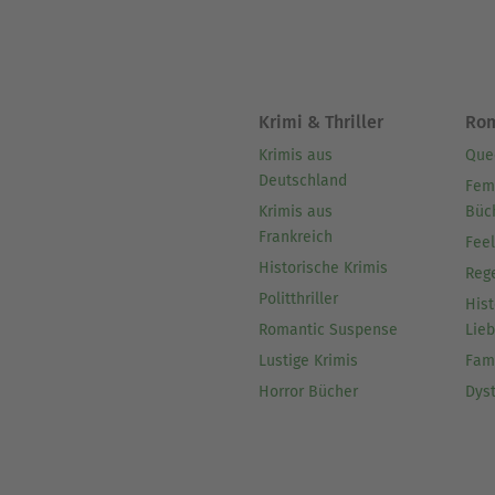
Krimi & Thriller
Ro
Krimis aus
Que
Deutschland
Fem
Krimis aus
Büc
Frankreich
Fee
Historische Krimis
Reg
Politthriller
Hist
Romantic Suspense
Lie
Lustige Krimis
Fam
Horror Bücher
Dys