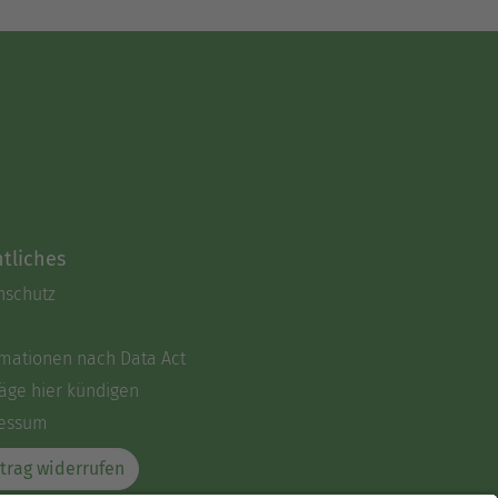
tliches
nschutz
rmationen nach Data Act
äge hier kündigen
essum
trag widerrufen