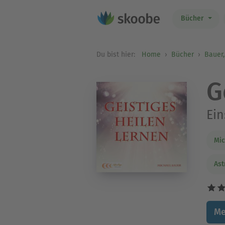
Bücher
Du bist hier:
Home
Bücher
Bauer,
G
Ein
Mic
Ast
Me