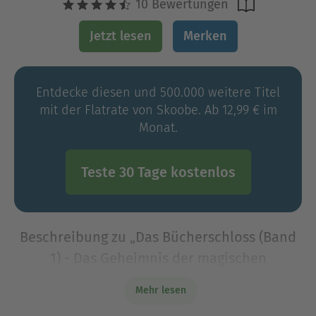
10 Bewertungen
Jetzt lesen
Merken
Entdecke diesen und 500.000 weitere Titel
mit der Flatrate von Skoobe. Ab 12,99 € im
Monat.
Teste 30 Tage kostenlos
Beschreibung zu „Das Bücherschloss (Band
1) - Das Geheimnis der magischen
Bibliothek“
Mehr lesen
+ Bücher, die Kinder gerne lesen wollen +