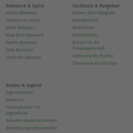
Romance & Spice
Sachbuch & Ratgeber
Gothic Romance
Bücher über Fotografie
Enemies to Lovers
Reiseberichte
Mafia Romance
Reiseführer
Slow Burn Romance
Bastelbücher
Sports Romance
Bücher für die
Schwangerschaft
Dark Romance
Achtsamkeits-Bücher
Erotische Literatur
Thermomix Kochbücher
Kinder & Jugend
Jugendromane
Romance
Fantasybücher für
Jugendliche
Beliebte Kinderbuchreihen
Beliebte Jugendbuchreihen