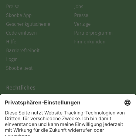
Preise
Jobs
Skoobe App
Presse
Geschenkgutscheine
Verlage
Code einlösen
Partnerprogramm
Hilfe
Firmenkunden
Barrierefreiheit
Login
Skoobe liest
Rechtliches
Datenschutz
AGB
Informationen nach Data
Act
Verträge hier kündigen