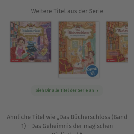
Über Barbara Rose
Weitere Titel aus der Serie
Barbara Rose, geboren 1965, ist
Kinderbuchautorin und Journalistin. Im
Kinderfunk entstanden ihre ersten Geschichten
für Kleine, später wurden Bücher daraus. Sie lebt
mit Mann, vier Kindern und einer wechselden
Tierschar bei Stuttgart.
Ausblenden
Sieh Dir alle Titel der Serie an
Ähnliche Titel wie „Das Bücherschloss (Band
1) - Das Geheimnis der magischen