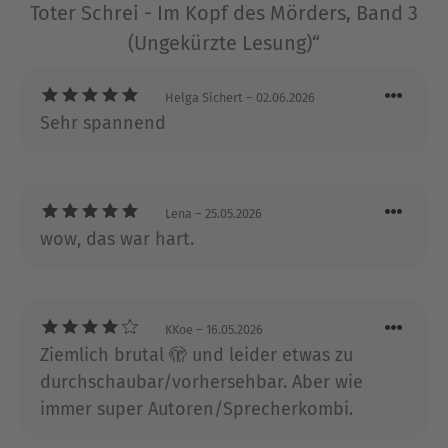
Toter Schrei - Im Kopf des Mörders, Band 3
Über Arno Strobel
(Ungekürzte Lesung)“
Arno Strobel, 1962 in Saarlouis geboren, studierte
Informationstechnologie. Nach einigen Jahren
Helga Sichert
– 02.06.2026
Selbständigkeit als IT-Unternehmensberater ging
Sehr spannend
er nach Luxemburg, wo er seitdem bei einer
großen deutschen Bank mit der IT-
Projektdurchführung betraut ist. Mit dem
Schreiben begann er im Alter von fast vierzig
Lena
– 25.05.2026
Jahren. Arno Strobel lebt heute mit seiner Familie
wow, das war hart.
in der Nähe von Trier.
Ausblenden
KKoe
– 16.05.2026
Ziemlich brutal 🫣 und leider etwas zu
durchschaubar/vorhersehbar. Aber wie
immer super Autoren/Sprecherkombi.