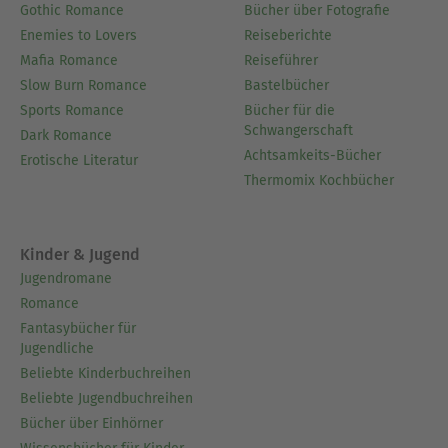
Gothic Romance
Bücher über Fotografie
Enemies to Lovers
Reiseberichte
Mafia Romance
Reiseführer
Slow Burn Romance
Bastelbücher
Sports Romance
Bücher für die
Schwangerschaft
Dark Romance
Achtsamkeits-Bücher
Erotische Literatur
Thermomix Kochbücher
Kinder & Jugend
Jugendromane
Romance
Fantasybücher für
Jugendliche
Beliebte Kinderbuchreihen
Beliebte Jugendbuchreihen
Bücher über Einhörner