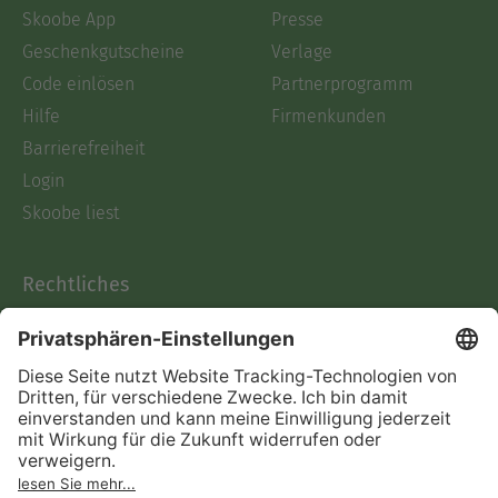
Skoobe App
Presse
Geschenkgutscheine
Verlage
Code einlösen
Partnerprogramm
Hilfe
Firmenkunden
Barrierefreiheit
Login
Skoobe liest
Rechtliches
Datenschutz
AGB
Informationen nach Data
Act
Verträge hier kündigen
Impressum