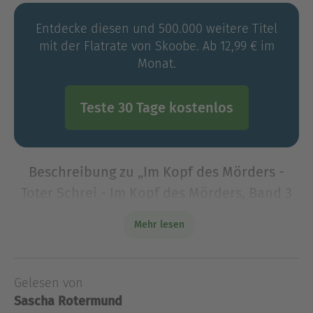
Entdecke diesen und 500.000 weitere Titel
mit der Flatrate von Skoobe. Ab 12,99 € im
Monat.
Teste 30 Tage kostenlos
Beschreibung zu „Im Kopf des Mörders -
Toter Schrei - Im Kopf des Mörders, Band 3
(Ungekürzte Lesung)“
Mehr lesen
Kommissar Max Bischoff hat Angst. Um seine
Schwester Kirsten, die sich bereits seit Wochen
nicht mehr sicher fühlt. Ein Unbekannter
Gelesen von
beobachtet sie, weiß, wo sie sich aufhält, schickt
Sascha Rotermund
ihr bedrohliche N