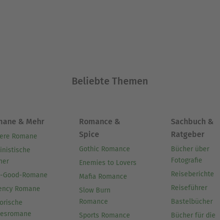
Beliebte Themen
mane & Mehr
Romance &
Sachbuch &
Spice
Ratgeber
ere Romane
Gothic Romance
Bücher über
inistische
Fotografie
her
Enemies to Lovers
Reiseberichte
l-Good-Romane
Mafia Romance
Reiseführer
ency Romane
Slow Burn
Romance
Bastelbücher
orische
besromane
Sports Romance
Bücher für die