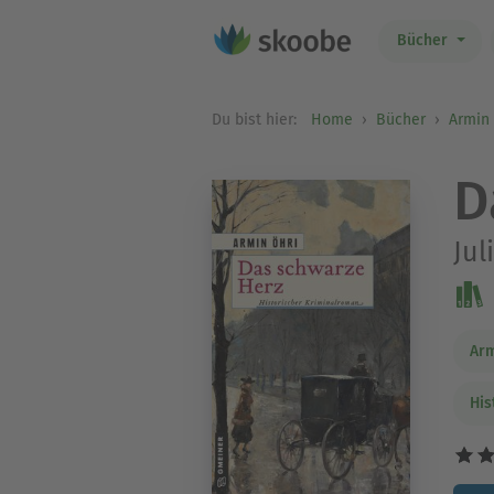
Bücher
Du bist hier:
Home
Bücher
Armin 
D
Jul
Arm
His