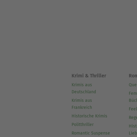
Krimi & Thriller
Ro
Krimis aus
Que
Deutschland
Fem
Krimis aus
Büc
Frankreich
Fee
Historische Krimis
Reg
Politthriller
Hist
Romantic Suspense
Lie