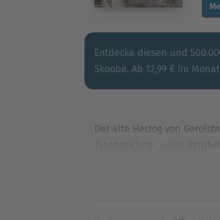
Me
Entdecke diesen und 500.000
Skoobe. Ab 12,99 € im Monat
Der alte Herzog von Gerolste
Tatortzeichner Julius Benthe
Gewalt.
Der alte Herzog von Gerolste
Tatortzeichner Julius Benthe
Gewalt. Unversehens gerate