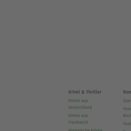
Krimi & Thriller
Ro
Krimis aus
Que
Deutschland
Fem
Krimis aus
Büc
Frankreich
Fee
Historische Krimis