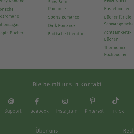
Reiseführer
ency Romane
Slow Burn
Romance
Bastelbücher
orische
besromane
Sports Romance
Bücher für die
Schwangerscha
iliensagas
Dark Romance
Achtsamkeits-
topie Bücher
Erotische Literatur
Bücher
Thermomix
Kochbücher
Bleibe mit uns in Kontakt
Support
Facebook
Instagram
Pinterest
TikTok
Über uns
Rech