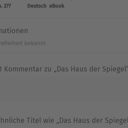
a. 277
Deutsch
eBook
er Kriminalroman über Wien, die Kunst und die Z
rmationen
Ausblenden
refreiheit bekannt
1 Kommentar zu „Das Haus der Spiegel
hnliche Titel wie „Das Haus der Spiege