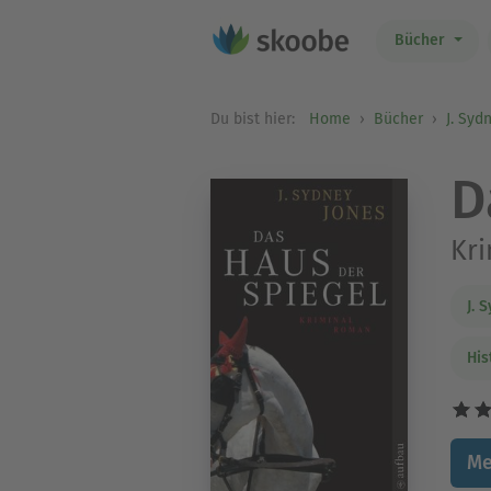
Bücher
Du bist hier:
Home
Bücher
J. Syd
D
Kr
J. 
His
Me