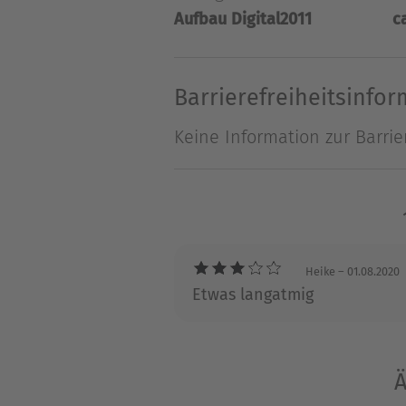
Aufbau Digital
2011
c
ums Leben ... Ein fulminant
Jahrhundert.
Barrierefreiheitsinfo
Keine Information zur Barrie
Heike
– 01.08.2020
Etwas langatmig
Ä