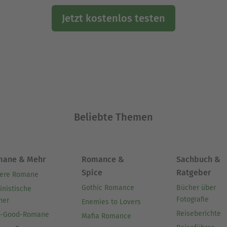
Jetzt kostenlos testen
Beliebte Themen
mane & Mehr
Romance &
Sachbuch &
Spice
Ratgeber
ere Romane
Gothic Romance
Bücher über
inistische
Fotografie
her
Enemies to Lovers
Reiseberichte
l-Good-Romane
Mafia Romance